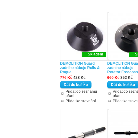
Skladem
S
DEMOLITION Guard
DEMOLITION Gua
zadního náboje Rolls &
zadního náboje
Rogue
Rotator Freecoas
776 Kč
428 Kč
660 Kč
352 Kč
Přidat do seznamu
Přidat do sez
přání
přání
Přidat ke srovnání
Přidat ke srovn