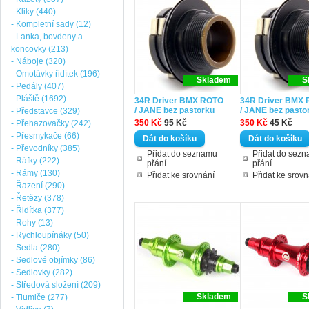
- Kliky (440)
- Kompletní sady (12)
- Lanka, bovdeny a
koncovky (213)
- Náboje (320)
- Omotávky řidítek (196)
Skladem
S
- Pedály (407)
- Pláště (1692)
34R Driver BMX ROTO
34R Driver BMX
/ JANE bez pastorku
/ JANE bez pasto
- Představce (329)
350 Kč
95 Kč
350 Kč
45 Kč
- Přehazovačky (242)
- Přesmykače (66)
- Převodníky (385)
Přidat do seznamu
Přidat do sez
- Ráfky (222)
přání
přání
- Rámy (130)
Přidat ke srovnání
Přidat ke srovn
- Řazení (290)
- Řetězy (378)
- Řidítka (377)
- Rohy (13)
- Rychloupínáky (50)
- Sedla (280)
- Sedlové objímky (86)
- Sedlovky (282)
- Středová složení (209)
Skladem
S
- Tlumiče (277)