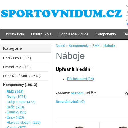
M
J
Horská kola
Ostatní kola
Odpružené vidlice
Komponenty
He
Domů
»
Komponenty
»
BMX
»
Náboje
Kategorie
Náboje
Horská kola (134)
Ostatní kola (305)
Upřesnit hledání
Odpružené vidlice (578)
Příslušenství (14)
Komponenty (10613)
- BMX (108)
Zobrazit:
seznam
/
mřížka
V
- Brzdy (1071)
Srovnání zboží (0)
- Dráty a niple (478)
- Duše (518)
- Galusky (52)
- Gripy (423)
- Hlavová složení (229)
- Kazety (307)