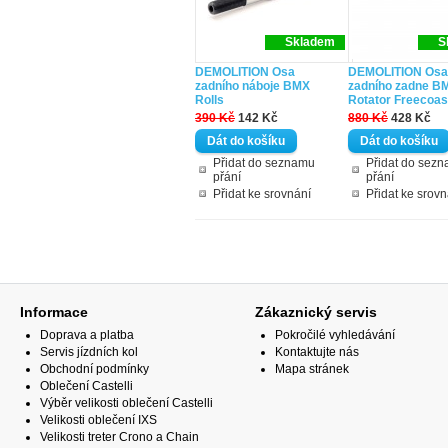
Skladem
S
DEMOLITION Osa
DEMOLITION Osa
zadního náboje BMX
zadního zadne B
Rolls
Rotator Freecoas
390 Kč
142 Kč
880 Kč
428 Kč
Přidat do seznamu
Přidat do sez
přání
přání
Přidat ke srovnání
Přidat ke srovn
Informace
Zákaznický servis
Doprava a platba
Pokročilé vyhledávání
Servis jízdních kol
Kontaktujte nás
Obchodní podmínky
Mapa stránek
Oblečení Castelli
Výběr velikosti oblečení Castelli
Velikosti oblečení IXS
Velikosti treter Crono a Chain