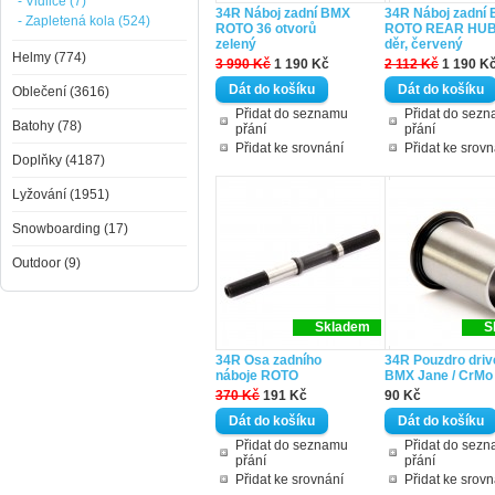
- Vidlice (7)
34R Náboj zadní BMX
34R Náboj zadní
- Zapletená kola (524)
ROTO 36 otvorů
ROTO REAR HUB
zelený
děr, červený
Helmy (774)
3 990 Kč
1 190 Kč
2 112 Kč
1 190 K
Oblečení (3616)
Přidat do seznamu
Přidat do sez
Batohy (78)
přání
přání
Přidat ke srovnání
Přidat ke srovn
Doplňky (4187)
Lyžování (1951)
Snowboarding (17)
Outdoor (9)
Skladem
S
34R Osa zadního
34R Pouzdro driv
náboje ROTO
BMX Jane / CrMo
370 Kč
191 Kč
90 Kč
Přidat do seznamu
Přidat do sez
přání
přání
Přidat ke srovnání
Přidat ke srovn