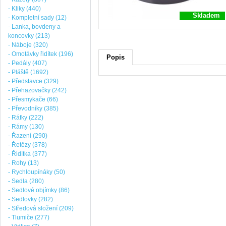
- Kliky (440)
Skladem
- Kompletní sady (12)
- Lanka, bovdeny a
koncovky (213)
- Náboje (320)
- Omotávky řidítek (196)
Popis
- Pedály (407)
- Pláště (1692)
- Představce (329)
- Přehazovačky (242)
- Přesmykače (66)
- Převodníky (385)
- Ráfky (222)
- Rámy (130)
- Řazení (290)
- Řetězy (378)
- Řidítka (377)
- Rohy (13)
- Rychloupínáky (50)
- Sedla (280)
- Sedlové objímky (86)
- Sedlovky (282)
- Středová složení (209)
- Tlumiče (277)