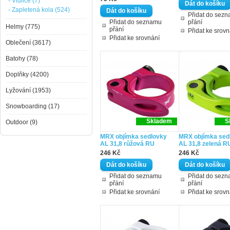
- Vidlice (7)
- Zapletená kola (524)
Přidat do sez
Přidat do seznamu
přání
Helmy (775)
přání
Přidat ke srovn
Přidat ke srovnání
Oblečení (3617)
Batohy (78)
Doplňky (4200)
Lyžování (1953)
Snowboarding (17)
Skladem
S
Outdoor (9)
MRX objímka sedlovky
MRX objímka sed
AL 31,8 růžová RU
AL 31,8 zelená R
246 Kč
246 Kč
Přidat do seznamu
Přidat do sez
přání
přání
Přidat ke srovnání
Přidat ke srovn