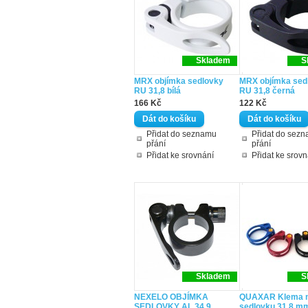
Skladem
S
MRX objímka sedlovky
MRX objímka sed
RU 31,8 bílá
RU 31,8 černá
166 Kč
122 Kč
Přidat do seznamu
Přidat do sez
přání
přání
Přidat ke srovnání
Přidat ke srovn
Skladem
S
NEXELO OBJÍMKA
QUAXAR Klema 
SEDLOVKY AL 34,9
sedlovku 31,8 m