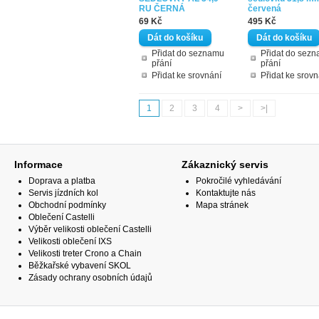
RU ČERNÁ
červená
69 Kč
495 Kč
Přidat do seznamu
Přidat do sez
přání
přání
Přidat ke srovnání
Přidat ke srovn
1
2
3
4
>
>|
Informace
Zákaznický servis
Doprava a platba
Pokročilé vyhledávání
Servis jízdních kol
Kontaktujte nás
Obchodní podmínky
Mapa stránek
Oblečení Castelli
Výběr velikosti oblečení Castelli
Velikosti oblečení IXS
Velikosti treter Crono a Chain
Běžkařské vybavení SKOL
Zásady ochrany osobních údajů