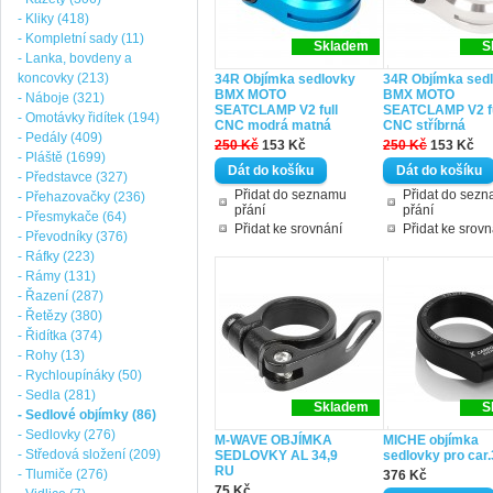
- Kliky (418)
- Kompletní sady (11)
Skladem
S
- Lanka, bovdeny a
koncovky (213)
34R Objímka sedlovky
34R Objímka sed
BMX MOTO
BMX MOTO
- Náboje (321)
SEATCLAMP V2 full
SEATCLAMP V2 fu
- Omotávky řidítek (194)
CNC modrá matná
CNC stříbrná
- Pedály (409)
250 Kč
153 Kč
250 Kč
153 Kč
- Pláště (1699)
- Představce (327)
Přidat do seznamu
Přidat do sez
- Přehazovačky (236)
přání
přání
- Přesmykače (64)
Přidat ke srovnání
Přidat ke srovn
- Převodníky (376)
- Ráfky (223)
- Rámy (131)
- Řazení (287)
- Řetězy (380)
- Řidítka (374)
- Rohy (13)
- Rychloupínáky (50)
- Sedla (281)
Skladem
S
- Sedlové objímky (86)
- Sedlovky (276)
M-WAVE OBJÍMKA
MICHE objímka
- Středová složení (209)
SEDLOVKY AL 34,9
sedlovky pro car
RU
- Tlumiče (276)
376 Kč
75 Kč