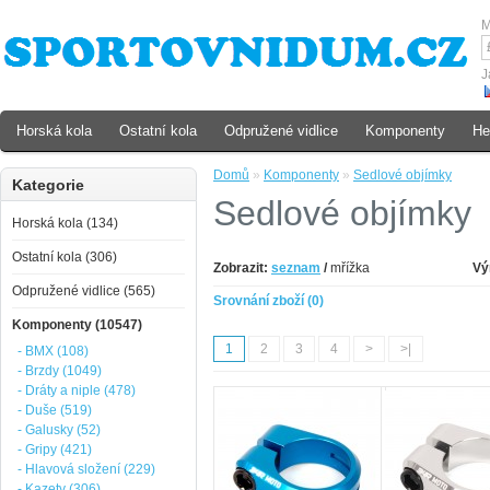
M
J
Horská kola
Ostatní kola
Odpružené vidlice
Komponenty
He
Domů
»
Komponenty
»
Sedlové objímky
Kategorie
Sedlové objímky
Horská kola (134)
Ostatní kola (306)
Zobrazit:
seznam
/
mřížka
Vý
Odpružené vidlice (565)
Srovnání zboží (0)
Komponenty (10547)
1
2
3
4
>
>|
- BMX (108)
- Brzdy (1049)
- Dráty a niple (478)
- Duše (519)
- Galusky (52)
- Gripy (421)
- Hlavová složení (229)
- Kazety (306)