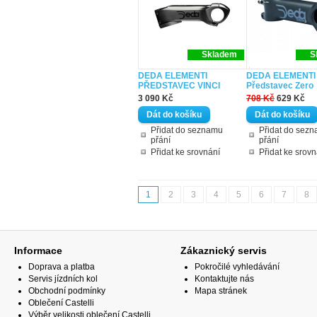
Skladem
S
DEDA ELEMENTI
DEDA ELEMENTI
PŘEDSTAVEC VINCI
Představec Zero
3 090 Kč
708 Kč
629 Kč
Přidat do seznamu
Přidat do sez
přání
přání
Přidat ke srovnání
Přidat ke srovn
1
2
3
4
5
6
7
8
Informace
Zákaznický servis
Doprava a platba
Pokročilé vyhledávání
Servis jízdních kol
Kontaktujte nás
Obchodní podmínky
Mapa stránek
Oblečení Castelli
Výběr velikosti oblečení Castelli