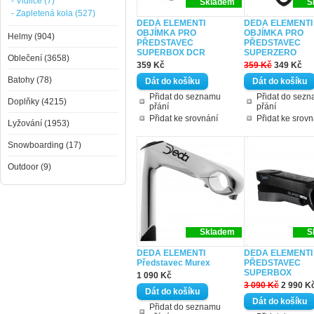
- Vidlice (7)
Skladem
S
- Zapletená kola (527)
DEDA ELEMENTI
DEDA ELEMENTI
OBJÍMKA PRO
OBJÍMKA PRO
Helmy (904)
PŘEDSTAVEC
PŘEDSTAVEC
SUPERBOX DCR
SUPERZERO
Oblečení (3658)
359 Kč
359 Kč
349 Kč
Batohy (78)
Přidat do seznamu
Přidat do sez
Doplňky (4215)
přání
přání
Přidat ke srovnání
Přidat ke srovn
Lyžování (1953)
Snowboarding (17)
Outdoor (9)
Skladem
S
DEDA ELEMENTI
DEDA ELEMENTI
Představec Murex
PŘEDSTAVEC
SUPERBOX
1 090 Kč
3 090 Kč
2 990 K
Přidat do seznamu