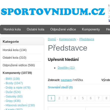
M
J
Horská kola
Ostatní kola
Odpružené vidlice
Komponenty
He
Domů
»
Komponenty
»
Představce
Kategorie
Představce
Horská kola (134)
Ostatní kola (310)
Upřesnit hledání
Odpružené vidlice (566)
Doplňky (21)
Komponenty (10739)
- BMX (108)
Zobrazit:
seznam
/
mřížka
Výrob
- Brzdy (1047)
Srovnání zboží (0)
- Dráty a niple (478)
- Duše (524)
- Galusky (60)
1
2
3
4
5
6
7
8
- Gripy (436)
- Hlavová složení (230)
- Kazety (307)