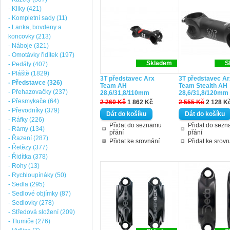
- Kliky (421)
- Kompletní sady (11)
- Lanka, bovdeny a
koncovky (213)
- Náboje (321)
- Omotávky řidítek (197)
Skladem
S
- Pedály (407)
- Pláště (1829)
3T představec Arx
3T představec Ar
- Představce (326)
Team AH
Team Stealth AH
- Přehazovačky (237)
28,6/31,8/110mm
28,6/31,8/120mm
- Přesmykače (64)
2 260 Kč
1 862 Kč
2 555 Kč
2 128 K
- Převodníky (379)
- Ráfky (226)
Přidat do seznamu
Přidat do sez
- Rámy (134)
přání
přání
- Řazení (287)
Přidat ke srovnání
Přidat ke srovn
- Řetězy (377)
- Řidítka (378)
- Rohy (13)
- Rychloupínáky (50)
- Sedla (295)
- Sedlové objímky (87)
- Sedlovky (278)
- Středová složení (209)
- Tlumiče (276)