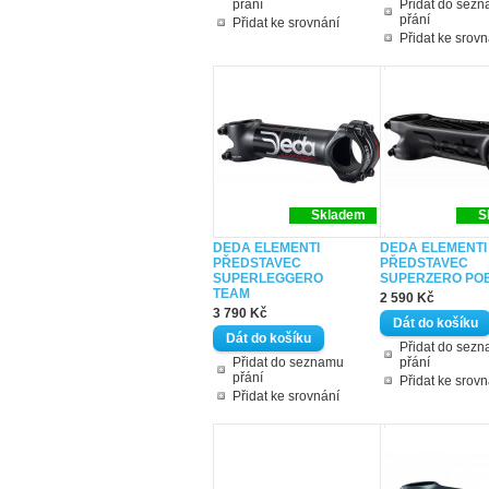
přání
Přidat do sez
přání
Přidat ke srovnání
Přidat ke srovn
Skladem
S
DEDA ELEMENTI
DEDA ELEMENTI
PŘEDSTAVEC
PŘEDSTAVEC
SUPERLEGGERO
SUPERZERO PO
TEAM
2 590 Kč
3 790 Kč
Přidat do sez
Přidat do seznamu
přání
přání
Přidat ke srovn
Přidat ke srovnání