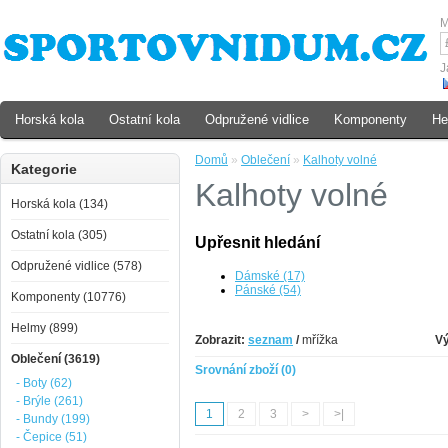
M
J
Horská kola
Ostatní kola
Odpružené vidlice
Komponenty
He
Domů
»
Oblečení
»
Kalhoty volné
Kategorie
Kalhoty volné
Horská kola (134)
Ostatní kola (305)
Upřesnit hledání
Odpružené vidlice (578)
Dámské (17)
Pánské (54)
Komponenty (10776)
Helmy (899)
Zobrazit:
seznam
/
mřížka
Vý
Oblečení (3619)
Srovnání zboží (0)
- Boty (62)
- Brýle (261)
1
2
3
>
>|
- Bundy (199)
- Čepice (51)