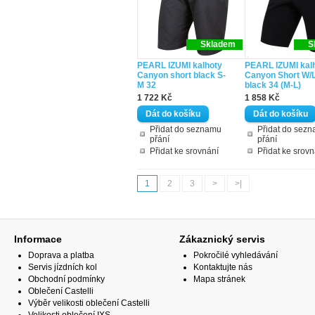
Skladem
S
PEARL IZUMI kalhoty
PEARL IZUMI kal
Canyon short black S-
Canyon Short W/L
M 32
black 34 (M-L)
1 722 Kč
1 858 Kč
Přidat do seznamu
Přidat do sez
přání
přání
Přidat ke srovnání
Přidat ke srovn
1
2
3
>
>|
Informace
Zákaznický servis
Doprava a platba
Pokročilé vyhledávání
Servis jízdních kol
Kontaktujte nás
Obchodní podmínky
Mapa stránek
Oblečení Castelli
Výběr velikosti oblečení Castelli