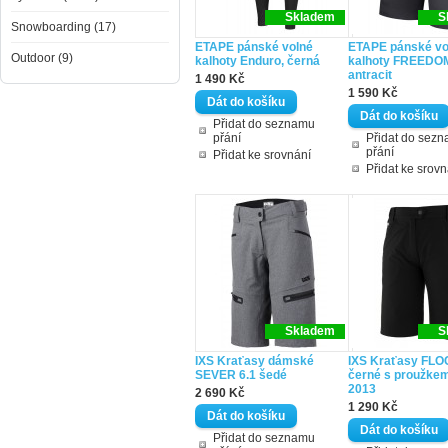
Skladem
S
Snowboarding (17)
ETAPE pánské volné
ETAPE pánské vo
Outdoor (9)
kalhoty Enduro, černá
kalhoty FREEDOM
antracit
1 490 Kč
1 590 Kč
Přidat do seznamu
přání
Přidat do sez
přání
Přidat ke srovnání
Přidat ke srovn
Skladem
S
IXS Kraťasy dámské
IXS Kraťasy FLO
SEVER 6.1 šedé
černé s proužke
2013
2 690 Kč
1 290 Kč
Přidat do seznamu