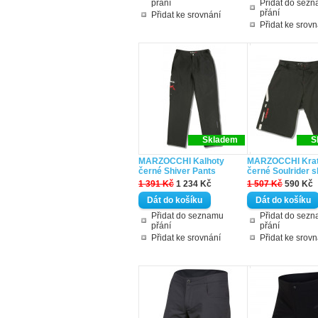
přání
Přidat do sez
přání
Přidat ke srovnání
Přidat ke srovn
Skladem
S
MARZOCCHI Kalhoty
MARZOCCHI Kra
černé Shiver Pants
černé Soulrider s
1 391 Kč
1 234 Kč
1 507 Kč
590 Kč
Přidat do seznamu
Přidat do sez
přání
přání
Přidat ke srovnání
Přidat ke srovn