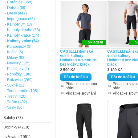
- Chrániče (359)
- Dětské (89)
- Dresy (447)
- Impregnace (16)
- Kalhoty 3/4 (19)
- Kalhoty dlouhé (63)
- Kalhoty krátké (174)
- Kalhoty volné (74)
Skladem
S
- Kombinézy (3)
CASTELLI dámské
CASTELLI pánsk
- Košile (5)
volné kalhoty
volné kalhoty
- Mikiny (93)
Unlimited Adventure
Unlimited bez vlo
- Návleky (125)
bez vložky, black
black
- Pláštěnky (2)
2 590 Kč
3 189 Kč
- Ponožky (198)
- Rukavice (260)
Přidat do seznamu
Přidat do sez
- Sukně (21)
přání
přání
- Termoprádlo (195)
Přidat ke srovnání
Přidat ke srovn
- Tretry (420)
- Trička (402)
- Vesty (50)
Batohy (78)
Doplňky (4210)
Lyžování (1951)