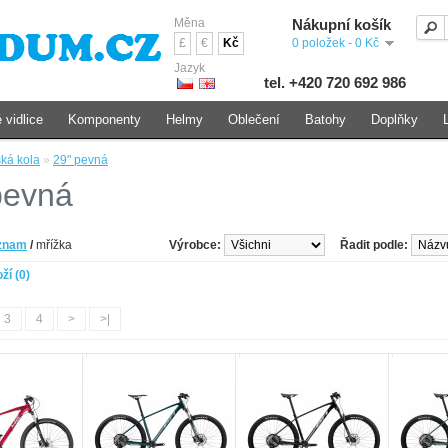
Měna
Nákupní košík
£
€
Kč
0 položek - 0 Kč
Jazyk
tel. +420 720 692 986
 vidlice
Komponenty
Helmy
Oblečení
Batohy
Doplňky
ká kola
»
29" pevná
pevná
znam
/
mřížka
Výrobce:
Řadit podle:
ží (0)
3
4
>
>|