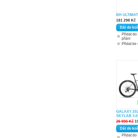
BH ULTIMAT
181 298 Kč
Přidat d
přání
Přidat ke
GALAXY 20
SKYLAB 3.
26 990 Kč
1
Přidat d