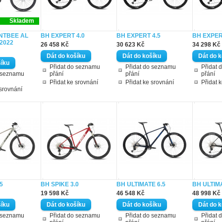
Skladem
NTBEE AL
BH EXPERT 4.0
BH EXPERT 4.5
BH EXPER
 2022
26 458 Kč
30 623 Kč
34 298 Kč
Přidat do seznamu
Přidat do seznamu
Přidat 
o seznamu
přání
přání
přání
Přidat ke srovnání
Přidat ke srovnání
Přidat 
 srovnání
5
BH SPIKE 3.0
BH ULTIMATE 6.5
BH ULTIMA
19 598 Kč
46 548 Kč
48 998 Kč
o seznamu
Přidat do seznamu
Přidat do seznamu
Přidat 