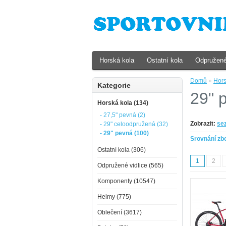
Horská kola
Ostatní kola
Odpružené
Domů
»
Hors
Kategorie
29" 
Horská kola (134)
- 27,5" pevná (2)
Zobrazit:
se
- 29" celoodpružená (32)
- 29" pevná (100)
Srovnání zbo
Ostatní kola (306)
1
2
Odpružené vidlice (565)
Komponenty (10547)
Helmy (775)
Oblečení (3617)