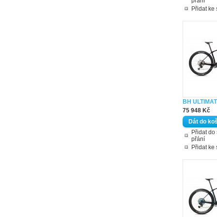
přání
Přidat ke
BH ULTIMAT
75 948 Kč
Přidat d
přání
Přidat ke