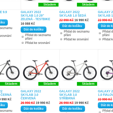
Skladem
Skladem
E 9.9
GALAXY 2022
GALAXY 2022
GALAXY 2
SKYLAB 1.0 29"
SKYLAB 1.0 ŠEDÁ
SKYLAB 1
ZELENÁ - TESTBIKE
22 990 Kč
16 990 Kč
22 990 Kč
16 088 Kč
o seznamu
Přidat do seznamu
Přidat 
Přidat do seznamu
přání
přání
 srovnání
přání
Přidat ke srovnání
Přidat 
Přidat ke srovnání
Skladem
Skladem
Skladem
22
GALAXY 2022
GALAXY 2022
GALAXY 2
0 ČERNÁ
SKYLAB 3.0
SKYLAB 3.0
1.0 FIALO
ČERVENÁ
STŘÍBRNÁ
9 990 Kč
22 990 Kč
26 990 Kč
19 990 Kč
26 990 Kč
19 990 Kč
o seznamu
Přidat 