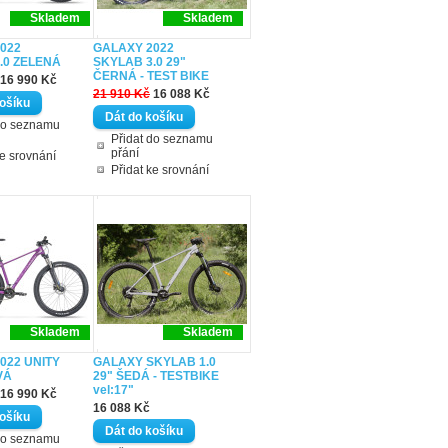
Skladem
Skladem
022
GALAXY 2022
.0 ZELENÁ
SKYLAB 3.0 29"
ČERNÁ - TEST BIKE
16 990 Kč
21 910 Kč
16 088 Kč
do seznamu
Přidat do seznamu
přání
ke srovnání
Přidat ke srovnání
Skladem
Skladem
022 UNITY
GALAXY SKYLAB 1.0
VÁ
29" ŠEDÁ - TESTBIKE
vel:17"
16 990 Kč
16 088 Kč
do seznamu