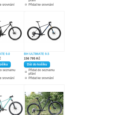
přání
ke srovnání
Přidat ke srovnání
TE 9.0
BH ULTIMATE 9.5
č
156 795 Kč
do seznamu
Přidat do seznamu
přání
ke srovnání
Přidat ke srovnání