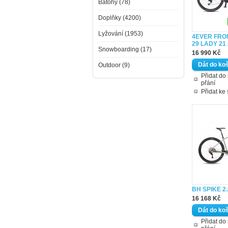
Batohy (78)
Doplňky (4200)
Lyžování (1953)
4EVER FRO
29 LADY 21
Snowboarding (17)
16 990 Kč
Outdoor (9)
Přidat d
přání
Přidat ke
BH SPIKE 2.
16 168 Kč
Přidat d