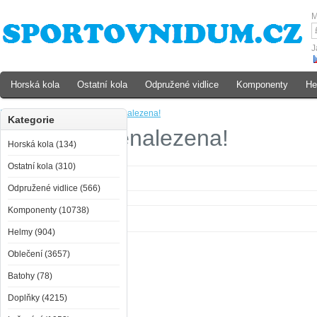
M
J
Horská kola
Ostatní kola
Odpružené vidlice
Komponenty
He
Domů
»
Outdoor
»
Kategorie nenalezena!
Kategorie
Kategorie nenalezena!
Horská kola (134)
Ostatní kola (310)
Kategorie nenalezena!
Odpružené vidlice (566)
Komponenty (10738)
Helmy (904)
Oblečení (3657)
Batohy (78)
Doplňky (4215)