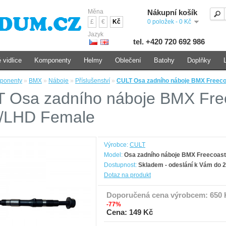
Měna
Nákupní košík
£
€
Kč
0 položek - 0 Kč
Jazyk
tel. +420 720 692 986
 vidlice
Komponenty
Helmy
Oblečení
Batohy
Doplňky
ponenty
»
BMX
»
Náboje
»
Příslušenství
»
CULT Osa zadního náboje BMX Freec
 Osa zadního náboje BMX Fre
/LHD Female
Výrobce:
CULT
Model:
Osa zadního náboje BMX Freecoas
Dostupnost:
Skladem - odeslání k Vám do 2
Dotaz na produkt
Doporučená cena výrobcem:
650 
-77%
Cena: 149 Kč