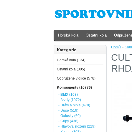
Horská kola
Ostatní kola
Odpružené
Domů
»
Kom
Kategorie
CULT
Horská kola (134)
RHD
Ostatní kola (305)
Odpružené vidlice (578)
Komponenty (10776)
- BMX (108)
- Brzdy (1072)
- Dráty a niple (478)
- Duše (519)
- Galusky (60)
- Gripy (436)
- Hlavová složení (229)
- Kazety (307)