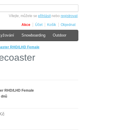
Vítejte, můžete se
přihlásit
nebo
registrovat
.
Akce
Účet
Košík
Objednat
Lyžování
Snowboarding
Outdoor
oaster RHD/LHD Female
ecoaster
ter RHD/LHD Female
 dnů
Kč