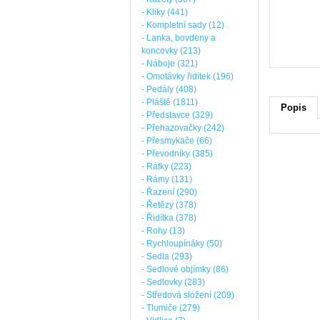
- Kliky (441)
- Kompletní sady (12)
- Lanka, bovdeny a
koncovky (213)
- Náboje (321)
- Omotávky řidítek (196)
- Pedály (408)
- Pláště (1811)
Popis
- Představce (329)
- Přehazovačky (242)
- Přesmykače (66)
- Převodníky (385)
- Ráfky (223)
- Rámy (131)
- Řazení (290)
- Řetězy (378)
- Řidítka (378)
- Rohy (13)
- Rychloupínáky (50)
- Sedla (293)
- Sedlové objímky (86)
- Sedlovky (283)
- Středová složení (209)
- Tlumiče (279)