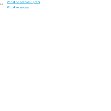
Přidat do seznamu přání
BO -
Přidat ke srovnání