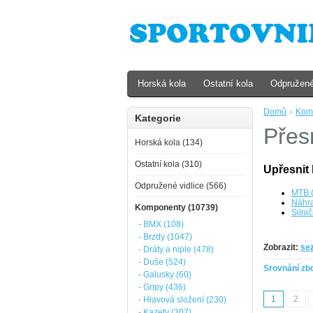
Horská kola
Ostatní kola
Odpružené
Domů
»
Kom
Kategorie
Přes
Horská kola (134)
Ostatní kola (310)
Upřesnit 
Odpružené vidlice (566)
MTB 
Náhra
Komponenty (10739)
Silnič
- BMX (108)
- Brzdy (1047)
Zobrazit:
se
- Dráty a niple (478)
- Duše (524)
Srovnání zbo
- Galusky (60)
- Gripy (436)
1
2
- Hlavová složení (230)
- Kazety (307)