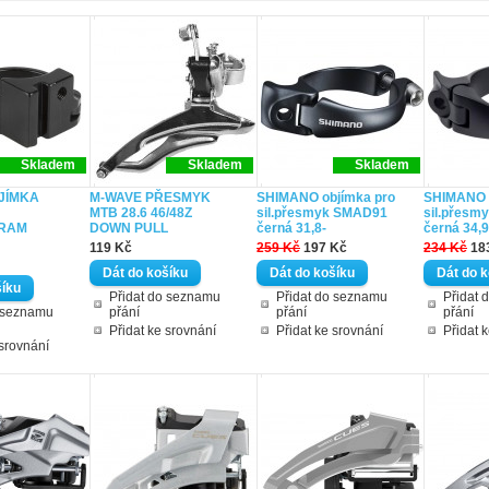
Skladem
Skladem
Skladem
JÍMKA
M-WAVE PŘESMYK
SHIMANO objímka pro
SHIMANO 
MTB 28.6 46/48Z
sil.přesmyk SMAD91
sil.přesm
SRAM
DOWN PULL
černá 31,8-
černá 34,9
119 Kč
259 Kč
197 Kč
234 Kč
18
Přidat do seznamu
Přidat do seznamu
Přidat 
o seznamu
přání
přání
přání
Přidat ke srovnání
Přidat ke srovnání
Přidat 
 srovnání