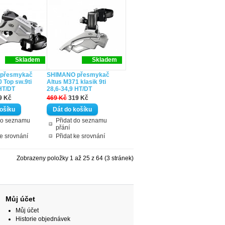
Skladem
Skladem
přesmykač
SHIMANO přesmykač
 Top sw.9ti
Altus M371 klasik 9ti
HT/DT
28,6-34,9 HT/DT
9 Kč
469 Kč
319 Kč
do seznamu
Přidat do seznamu
přání
ke srovnání
Přidat ke srovnání
Zobrazeny položky 1 až 25 z 64 (3 stránek)
Můj účet
Můj účet
Historie objednávek