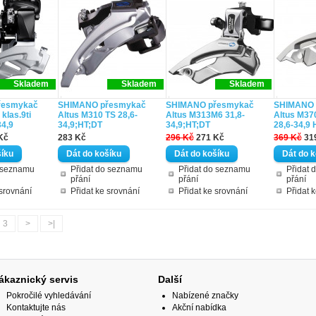
Skladem
Skladem
Skladem
řesmykač
SHIMANO přesmykač
SHIMANO přesmykač
SHIMANO 
klas.9ti
Altus M310 TS 28,6-
Altus M313M6 31,8-
Altus M370
34,9
34,9;HT;DT
34,9;HT;DT
28,6-34,9 
Kč
283 Kč
296 Kč
271 Kč
369 Kč
31
o seznamu
Přidat do seznamu
Přidat do seznamu
Přidat 
přání
přání
přání
 srovnání
Přidat ke srovnání
Přidat ke srovnání
Přidat 
3
>
>|
ákaznický servis
Další
Pokročilé vyhledávání
Nabízené značky
Kontaktujte nás
Akční nabídka