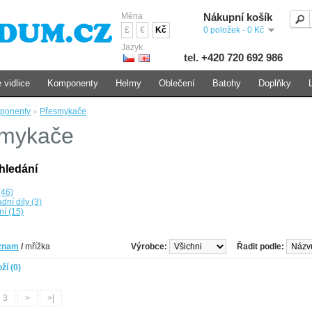
Měna
Nákupní košík
£
€
Kč
0 položek - 0 Kč
Jazyk
tel. +420 720 692 986
 vidlice
Komponenty
Helmy
Oblečení
Batohy
Doplňky
ponenty
»
Přesmykače
mykače
hledání
(46)
dní díly (3)
ní (15)
znam
/
mřížka
Výrobce:
Řadit podle:
ží (0)
3
>
>|