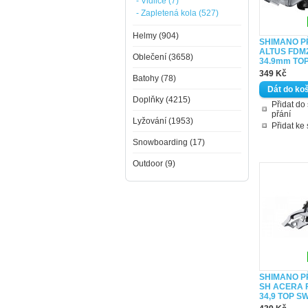
- Vidlice (7)
- Zapletená kola (527)
Helmy (904)
SHIMANO 
ALTUS FDM2
Oblečení (3658)
34.9mm TO
349 Kč
Batohy (78)
Doplňky (4215)
Přidat d
přání
Lyžování (1953)
Přidat ke
Snowboarding (17)
Outdoor (9)
SHIMANO 
SH ACERA 
34,9 TOP S