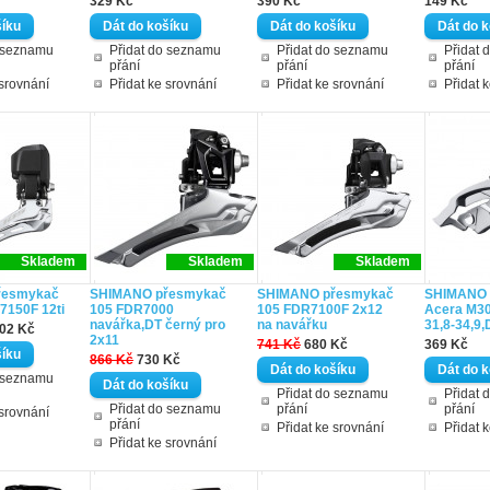
329 Kč
390 Kč
149 Kč
o seznamu
Přidat do seznamu
Přidat do seznamu
Přidat 
přání
přání
přání
 srovnání
Přidat ke srovnání
Přidat ke srovnání
Přidat 
Skladem
Skladem
Skladem
řesmykač
SHIMANO přesmykač
SHIMANO přesmykač
SHIMANO 
7150F 12ti
105 FDR7000
105 FDR7100F 2x12
Acera M30
navářka,DT černý pro
na navářku
31,8-34,9,
602 Kč
2x11
741 Kč
680 Kč
369 Kč
866 Kč
730 Kč
o seznamu
Přidat do seznamu
Přidat 
Přidat do seznamu
přání
přání
 srovnání
přání
Přidat ke srovnání
Přidat 
Přidat ke srovnání