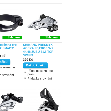
Skladem
Skladem
objímka pro
SHIMANO PŘESMYK
yk SMAD91
ACERA FDT3000 3x9
44/48 ZUBŮ 31,8 TOP
SWING
3 Kč
390 Kč
do seznamu
Přidat do seznamu
přání
ke srovnání
Přidat ke srovnání