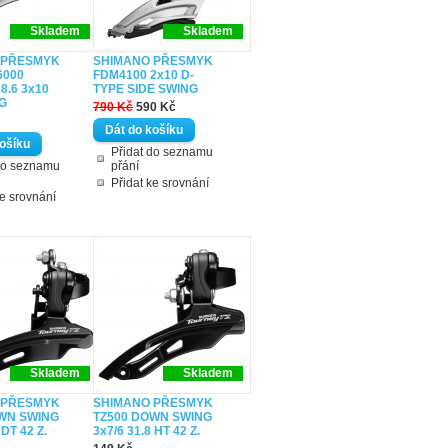
Skladem
Skladem
 PŘESMYK
SHIMANO PŘESMYK
6000
FDM4100 2x10 D-
28.6 3x10
TYPE SIDE SWING
G
790 Kč
590 Kč
Přidat do seznamu
do seznamu
přání
Přidat ke srovnání
ke srovnání
Skladem
Skladem
 PŘESMYK
SHIMANO PŘESMYK
WN SWING
TZ500 DOWN SWING
 DT 42 Z.
3x7/6 31.8 HT 42 Z.