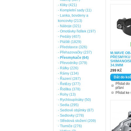
- Kliky (421)
- Kompletní sady (11)
- Lanka, bovdeny a
koncovky (213)
- Náboje (321)
- Omotávky řidítek (197)
- Pedály (407)
- Pláště (1829)
- Představce (326)
- Přehazovačky (237)
M-WAVE OB
PŘESMYKU
- Přesmykače (64)
SHIMANO/
- Převodníky (379)
34.9MM
- Ráfky (226)
299 Kč
- Rámy (134)
- Řazení (287)
Přidat d
- Řetězy (377)
přání
- Řidítka (378)
Přidat ke
- Rohy (13)
- Rychloupínáky (50)
- Sedla (295)
- Sedlové objímky (87)
- Sedlovky (278)
- Středová složení (209)
- Tlumiče (276)