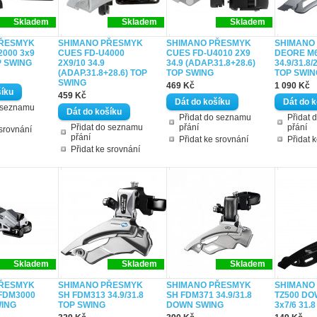
Skladem
Skladem
Skladem
PŘESMYK
SHIMANO PŘESMYK
SHIMANO PŘESMYK
SHIMANO
000 3x9
CUES FD-U4000
CUES FD-U4010 2X9
DEORE M
P SWING
2X9/10 34.9
34.9 (ADAP.31.8+28.6)
34.9/31.8/
(ADAP.31.8+28.6) TOP
TOP SWING
TOP SWIN
SWING
469 Kč
1 090 Kč
459 Kč
o seznamu
Přidat do seznamu
Přidat 
Přidat do seznamu
přání
přání
 srovnání
přání
Přidat ke srovnání
Přidat 
Přidat ke srovnání
Skladem
Skladem
Skladem
PŘESMYK
SHIMANO PŘESMYK
SHIMANO PŘESMYK
SHIMANO
FDM3000
SH FDM313 34.9/31.8
SH FDM371 34.9/31.8
TZ500 DO
WING
TOP SWING
DOWN SWING
3x7/6 31.8