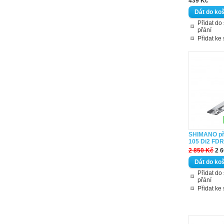
439 Kč
Přidat d
přání
Přidat ke
SHIMANO p
105 Di2 FDR
2 850 Kč
2 
Přidat d
přání
Přidat ke