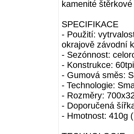
kamenité štěrkové 
SPECIFIKACE
- Použití: vytrvalo
okrajově závodní k
- Sezónnost: celoro
- Konstrukce: 60tp
- Gumová směs: 
- Technologie: S
- Rozměry: 700x3
- Doporučená šířk
- Hmotnost: 410g 