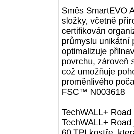
Směs SmartEVO AS
složky, včetně pří
certifikován organ
průmyslu unikátní p
optimalizuje přiln
povrchu, zároveň s
což umožňuje poho
proměnlivého poča
FSC™ N003618
TechWALL+ Road
TechWALL+ Road je
60 TPI kostře, kte