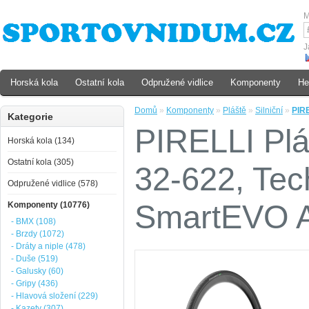
M
J
Horská kola
Ostatní kola
Odpružené vidlice
Komponenty
He
Domů
»
Komponenty
»
Pláště
»
Silniční
»
PIRE
Kategorie
PIRELLI Pl
Horská kola (134)
Ostatní kola (305)
32-622, Tec
Odpružené vidlice (578)
SmartEVO A
Komponenty (10776)
- BMX (108)
- Brzdy (1072)
- Dráty a niple (478)
- Duše (519)
- Galusky (60)
- Gripy (436)
- Hlavová složení (229)
- Kazety (307)