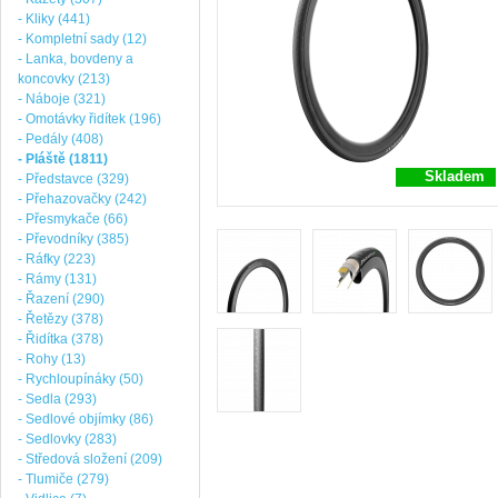
- Kliky (441)
- Kompletní sady (12)
- Lanka, bovdeny a
koncovky (213)
- Náboje (321)
- Omotávky řidítek (196)
- Pedály (408)
- Pláště (1811)
Skladem
- Představce (329)
- Přehazovačky (242)
- Přesmykače (66)
- Převodníky (385)
- Ráfky (223)
- Rámy (131)
- Řazení (290)
- Řetězy (378)
- Řidítka (378)
- Rohy (13)
- Rychloupínáky (50)
- Sedla (293)
- Sedlové objímky (86)
- Sedlovky (283)
- Středová složení (209)
- Tlumiče (279)