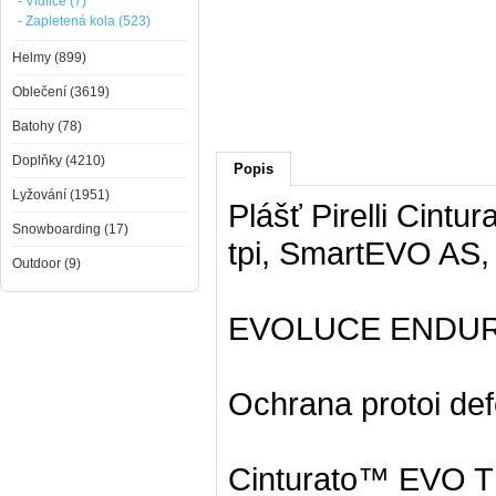
- Vidlice (7)
- Zapletená kola (523)
Helmy (899)
Oblečení (3619)
Batohy (78)
Doplňky (4210)
Popis
Lyžování (1951)
Plášť Pirelli Cin
Snowboarding (17)
tpi, SmartEVO AS,
Outdoor (9)
EVOLUCE ENDURAN
Ochrana protoi def
Cinturato™ EVO TL