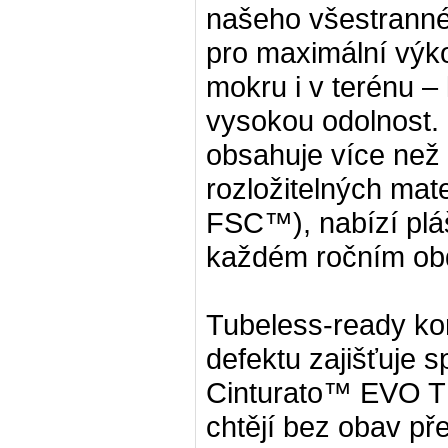
našeho všestrannéh
pro maximální výk
mokru i v terénu –
vysokou odolnost.
obsahuje více než
rozložitelných mate
FSC™), nabízí pláš
každém ročním ob
Tubeless-ready ko
defektu zajišťuje s
Cinturato™ EVO TLR
chtějí bez obav př