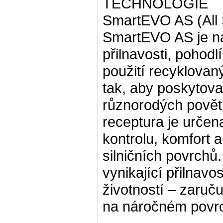
TECHNOLOGIE
SmartEVO AS (All
SmartEVO AS je na
přilnavosti, pohodl
použití recyklovan
tak, aby poskytova
různorodých povět
receptura je určena
kontrolu, komfort 
silničních povrchů
vynikající přilnavo
životností – zaruču
na náročném povrc