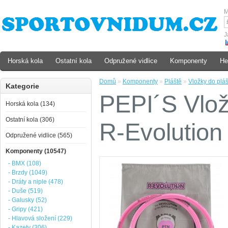
M
J
Horská kola
Ostatní kola
Odpružené vidlice
Komponenty
He
Domů
»
Komponenty
»
Pláště
»
Vložky do pláš
Kategorie
PEPI´S Vlož
Horská kola (134)
Ostatní kola (306)
R-Evolution
Odpružené vidlice (565)
Komponenty (10547)
- BMX (108)
- Brzdy (1049)
- Dráty a niple (478)
- Duše (519)
- Galusky (52)
- Gripy (421)
- Hlavová složení (229)
- Kazety (306)