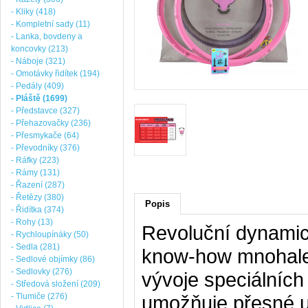
- Kliky (418)
- Kompletní sady (11)
- Lanka, bovdeny a
koncovky (213)
- Náboje (321)
- Omotávky řidítek (194)
- Pedály (409)
- Pláště (1699)
- Představce (327)
- Přehazovačky (236)
- Přesmykače (64)
- Převodníky (376)
- Ráfky (223)
- Rámy (131)
- Řazení (287)
- Řetězy (380)
Popis
- Řidítka (374)
- Rohy (13)
Revoluční dynamick
- Rychloupínáky (50)
- Sedla (281)
know-how mnohal
- Sedlové objímky (86)
- Sedlovky (276)
vývoje speciálních
- Středová složení (209)
- Tlumiče (276)
umožňuje přesné u