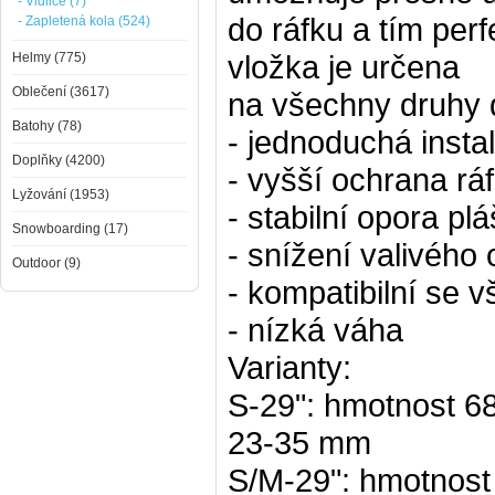
- Vidlice (7)
do ráfku a tím perf
- Zapletená kola (524)
vložka je určena
Helmy (775)
Oblečení (3617)
na všechny druhy d
Batohy (78)
- jednoduchá insta
Doplňky (4200)
- vyšší ochrana rá
Lyžování (1953)
- stabilní opora plá
Snowboarding (17)
- snížení valivého 
Outdoor (9)
- kompatibilní se 
- nízká váha
Varianty:
S-29": hmotnost 68
23-35 mm
S/M-29": hmotnost