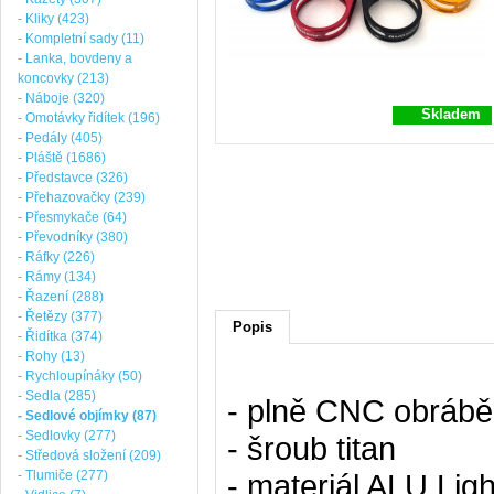
- Kliky (423)
- Kompletní sady (11)
- Lanka, bovdeny a
koncovky (213)
- Náboje (320)
Skladem
- Omotávky řidítek (196)
- Pedály (405)
- Pláště (1686)
- Představce (326)
- Přehazovačky (239)
- Přesmykače (64)
- Převodníky (380)
- Ráfky (226)
- Rámy (134)
- Řazení (288)
- Řetězy (377)
Popis
- Řidítka (374)
- Rohy (13)
- Rychloupínáky (50)
- Sedla (285)
- plně CNC obráb
- Sedlové objímky (87)
- Sedlovky (277)
- šroub titan
- Středová složení (209)
- Tlumiče (277)
- materiál ALU Li