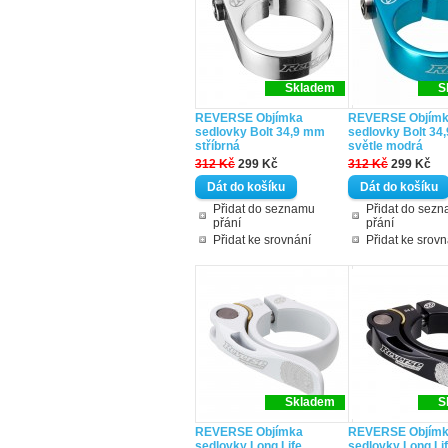
Skladem
S
REVERSE Objímka
REVERSE Objím
sedlovky Bolt 34,9 mm
sedlovky Bolt 34
stříbrná
světle modrá
312 Kč
299 Kč
312 Kč
299 Kč
Přidat do seznamu
Přidat do sez
přání
přání
Přidat ke srovnání
Přidat ke srovn
Skladem
S
REVERSE Objímka
REVERSE Objím
sedlovky Long Life
sedlovky Long Li