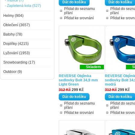
- Vidlice (7)
- Zapletená kola (527)
Přidat do seznamu
Přidat do sez
přání
přání
Helmy (904)
Přidat ke srovnání
Přidat ke srovn
Oblečení (3657)
Batohy (78)
Doplňky (4215)
Lyžování (1953)
Snowboarding (17)
Skladem
S
Outdoor (9)
REVERSE Objímka
REVERSE Objím
sedlovky Bolt 34,9 mm
sedlovky Bolt 34
Light Green
modrá
312 Kč
299 Kč
312 Kč
299 Kč
Přidat do seznamu
Přidat do sez
přání
přání
Přidat ke srovnání
Přidat ke srovn