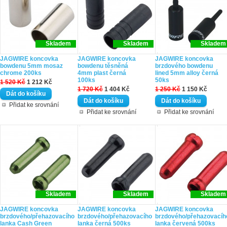
Skladem
Skladem
Skladem
JAGWIRE koncovka
JAGWIRE koncovka
JAGWIRE koncovka
bowdenu 5mm mosaz
bowdenu těsněná
brzdového bowdenu
chrome 200ks
4mm plast černá
lined 5mm alloy černá
100ks
50ks
1 520 Kč
1 212 Kč
1 720 Kč
1 404 Kč
1 250 Kč
1 150 Kč
Přidat ke srovnání
Přidat ke srovnání
Přidat ke srovnání
Skladem
Skladem
Skladem
JAGWIRE koncovka
JAGWIRE koncovka
JAGWIRE koncovka
brzdového/přehazovacího
brzdového/přehazovacího
brzdového/přehazovacíh
lanka Cash Green
lanka černá 500ks
lanka červená 500ks