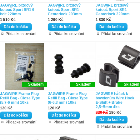
JAGWIRE brzdový
JAGWIRE brzdový
JAGWIRE brzdový
kotouč Sport SR1 6-
kotouč Sport SR1
kotouč Sport SR1
bolt 220mm
Centerlock 203mm
Centerlock 220mm
1 510 Kč
1 290 Kč
1 830 Kč
Přidat ke srovnání
Přidat ke srovnání
Přidat ke srovnání
Skladem
Skladem
Skladem
JAGWIRE Frame Plug
JAGWIRE Frame Plug
JAGWIRE háček k
Refill Bag - Close Type
Refill Bag - Close Type
bowdenům Wire Hook
(5.7-6 mm) 10ks
(6-6.3 mm) 10ks
E-Shift + Brake
2,5+5mm 4ks
120 Kč
120 Kč
220 Kč
180 Kč
Přidat ke srovnání
Přidat ke srovnání
Přidat ke srovnání