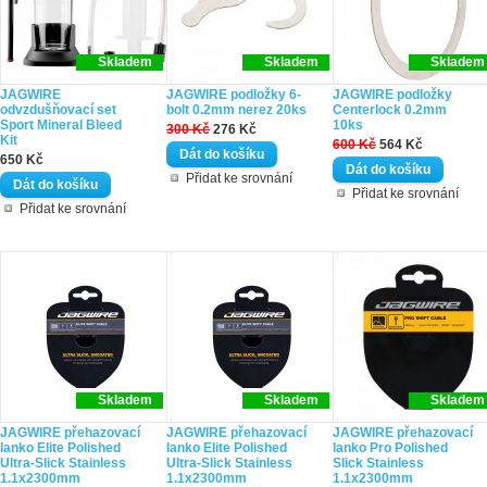
Skladem
Skladem
Skladem
JAGWIRE
JAGWIRE podložky 6-
JAGWIRE podložky
odvzdušňovací set
bolt 0.2mm nerez 20ks
Centerlock 0.2mm
Sport Mineral Bleed
10ks
300 Kč
276 Kč
Kit
600 Kč
564 Kč
650 Kč
Přidat ke srovnání
Přidat ke srovnání
Přidat ke srovnání
Skladem
Skladem
Skladem
JAGWIRE přehazovací
JAGWIRE přehazovací
JAGWIRE přehazovací
lanko Elite Polished
lanko Elite Polished
lanko Pro Polished
Ultra-Slick Stainless
Ultra-Slick Stainless
Slick Stainless
1.1x2300mm
1.1x2300mm
1.1x2300mm