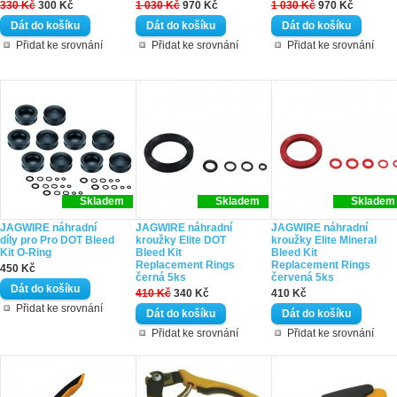
330 Kč
300 Kč
1 030 Kč
970 Kč
1 030 Kč
970 Kč
Přidat ke srovnání
Přidat ke srovnání
Přidat ke srovnání
Skladem
Skladem
Skladem
JAGWIRE náhradní
JAGWIRE náhradní
JAGWIRE náhradní
díly pro Pro DOT Bleed
kroužky Elite DOT
kroužky Elite Mineral
Kit O-Ring
Bleed Kit
Bleed Kit
Replacement Rings
Replacement Rings
450 Kč
černá 5ks
červená 5ks
410 Kč
340 Kč
410 Kč
Přidat ke srovnání
Přidat ke srovnání
Přidat ke srovnání