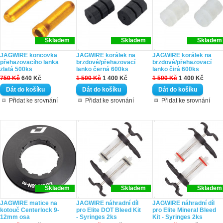
Skladem
Skladem
Skladem
JAGWIRE koncovka
JAGWIRE korálek na
JAGWIRE korálek na
přehazovacího lanka
brzdové/přehazovací
brzdové/přehazovací
zlatá 500ks
lanko černá 600ks
lanko čirá 600ks
750 Kč
640 Kč
1 500 Kč
1 400 Kč
1 500 Kč
1 400 Kč
Přidat ke srovnání
Přidat ke srovnání
Přidat ke srovnání
Skladem
Skladem
Skladem
JAGWIRE matice na
JAGWIRE náhradní díl
JAGWIRE náhradní díl
kotouč Centerlock 9-
pro Elite DOT Bleed Kit
pro Elite Mineral Bleed
12mm osa
- Syringes 2ks
Kit - Syringes 2ks