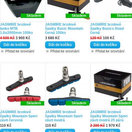
Skladem
Skladem
Skladem
JAGWIRE brzdové
JAGWIRE brzdové
JAGWIRE brzdové
lanko MTB
špalky Basic Mountain
špalky Basics Road
1.6x2000mm 100ks
černá 100ks
černá
4 500 Kč
3 900 Kč
3 680 Kč
120 Kč
100 Kč
Přidat ke srovnání
Přidat ke srovnání
Přidat ke srovnání
Skladem
Skladem
Skladem
JAGWIRE brzdové
JAGWIRE brzdové
JAGWIRE brzdové
špalky Mountain Sport
špalky Mountain Sport
špalky Mountain Sport
závit červená
závit modrá
závit modrá 25 párů
110 Kč
110 Kč
2 200 Kč
1 970 Kč