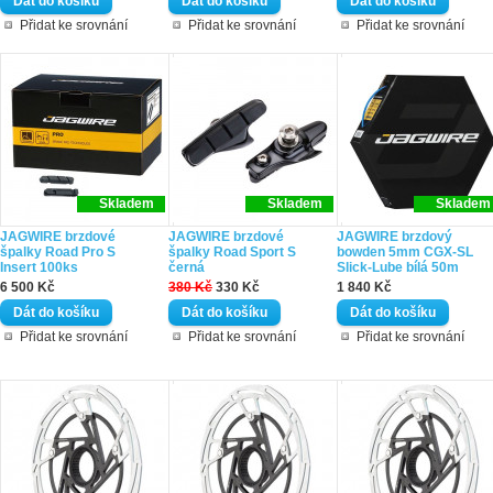
Přidat ke srovnání
Přidat ke srovnání
Přidat ke srovnání
Skladem
Skladem
Skladem
JAGWIRE brzdové
JAGWIRE brzdové
JAGWIRE brzdový
špalky Road Pro S
špalky Road Sport S
bowden 5mm CGX-SL
Insert 100ks
černá
Slick-Lube bílá 50m
6 500 Kč
380 Kč
330 Kč
1 840 Kč
Přidat ke srovnání
Přidat ke srovnání
Přidat ke srovnání