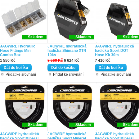
Skladem
Skladem
Skladem
JAGWIRE Hydraulic
JAGWIRE hydraulická
JAGWIRE hydraulická
Hose Fittings Mini
hadička Shimano XTR
hadička Sport DOT
Combo Box
10ks
Hose Kit 30m
1 550 Kč
8 560 Kč
6 624 Kč
7 410 Kč
Přidat ke srovnání
Přidat ke srovnání
Přidat ke srovnání
Skladem
Skladem
Skladem
JAGWIRE hydraulická
JAGWIRE hydraulická
JAGWIRE hydraulická
hadička Sport Mineral
hadička Sport Mineral
hadička Sport Mineral