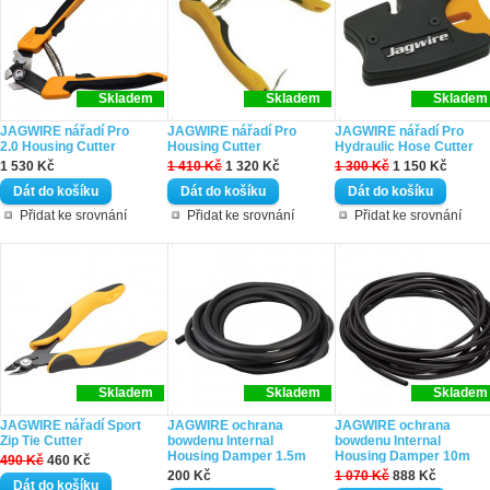
Skladem
Skladem
Skladem
JAGWIRE nářadí Pro
JAGWIRE nářadí Pro
JAGWIRE nářadí Pro
2.0 Housing Cutter
Housing Cutter
Hydraulic Hose Cutter
1 530 Kč
1 410 Kč
1 320 Kč
1 300 Kč
1 150 Kč
Přidat ke srovnání
Přidat ke srovnání
Přidat ke srovnání
Skladem
Skladem
Skladem
JAGWIRE nářadí Sport
JAGWIRE ochrana
JAGWIRE ochrana
Zip Tie Cutter
bowdenu Internal
bowdenu Internal
Housing Damper 1.5m
Housing Damper 10m
490 Kč
460 Kč
200 Kč
1 070 Kč
888 Kč