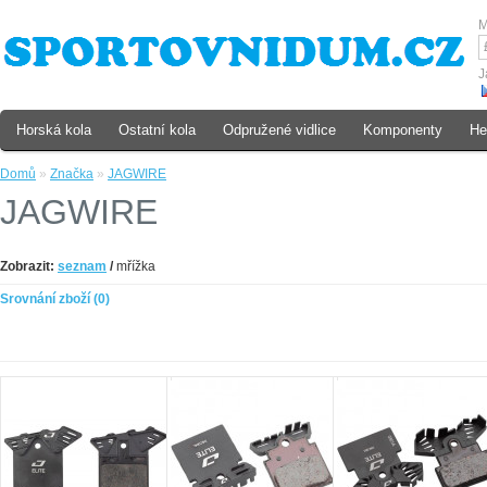
M
J
Horská kola
Ostatní kola
Odpružené vidlice
Komponenty
He
Domů
»
Značka
»
JAGWIRE
JAGWIRE
Zobrazit:
seznam
/
mřížka
Srovnání zboží (0)