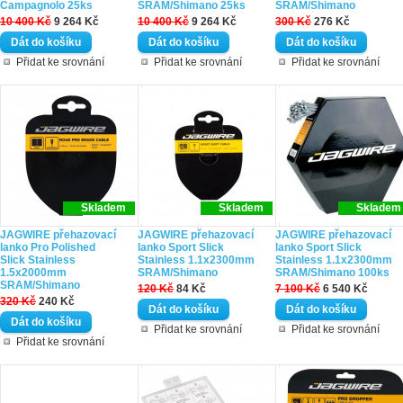
Campagnolo 25ks
SRAM/Shimano 25ks
SRAM/Shimano
10 400 Kč
9 264 Kč
10 400 Kč
9 264 Kč
300 Kč
276 Kč
Přidat ke srovnání
Přidat ke srovnání
Přidat ke srovnání
Skladem
Skladem
Skladem
JAGWIRE přehazovací
JAGWIRE přehazovací
JAGWIRE přehazovací
lanko Pro Polished
lanko Sport Slick
lanko Sport Slick
Slick Stainless
Stainless 1.1x2300mm
Stainless 1.1x2300mm
1.5x2000mm
SRAM/Shimano
SRAM/Shimano 100ks
SRAM/Shimano
120 Kč
84 Kč
7 100 Kč
6 540 Kč
320 Kč
240 Kč
Přidat ke srovnání
Přidat ke srovnání
Přidat ke srovnání