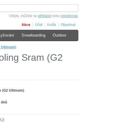
Vítejte, můžete se
přihlásit
nebo
registrovat
.
Akce
Účet
Košík
Objednat
Lyžování
Snowboarding
Outdoor
 Ultimate)
oling Sram (G2
m (G2 Ultimate)
 dnů
Kč