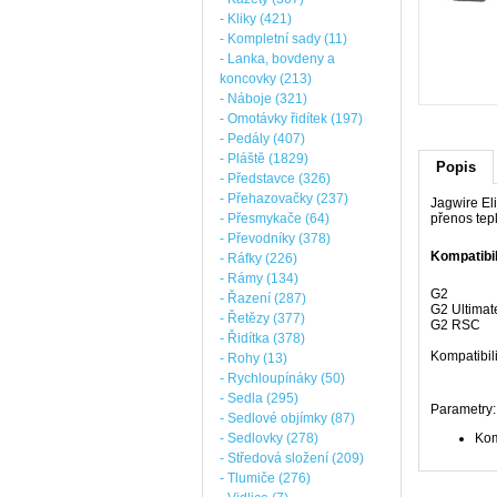
- Kliky (421)
- Kompletní sady (11)
- Lanka, bovdeny a
koncovky (213)
- Náboje (321)
- Omotávky řidítek (197)
- Pedály (407)
- Pláště (1829)
Popis
- Představce (326)
- Přehazovačky (237)
Jagwire El
- Přesmykače (64)
přenos tepl
- Převodníky (378)
Kompatibil
- Ráfky (226)
- Rámy (134)
G2
- Řazení (287)
G2 Ultimat
- Řetězy (377)
G2 RSC
- Řidítka (378)
Kompatibili
- Rohy (13)
- Rychloupínáky (50)
- Sedla (295)
Parametry:
- Sedlové objímky (87)
- Sedlovky (278)
Kom
- Středová složení (209)
- Tlumiče (276)