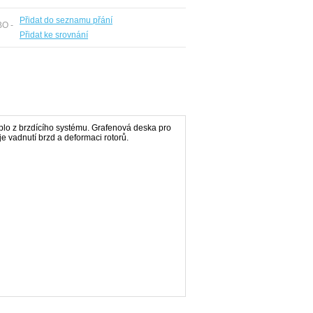
Přidat do seznamu přání
BO -
Přidat ke srovnání
eplo z brzdícího systému. Grafenová deska pro
e vadnutí brzd a deformaci rotorů.