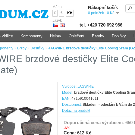
Měna
Nákupní košík
£
€
Kč
0 položek - 0 Kč
Jazyk
tel. +420 720 692 986
 vidlice
Komponenty
Helmy
Oblečení
Batohy
Doplňky
ponenty
»
Brzdy
»
Destičky
»
JAGWIRE brzdové destičky Elite Cooling Sram (G2
IRE brzdové destičky Elite Co
mate)
Výrobce:
JAGWIRE
Model:
brzdové destičky Elite Cooling Sra
EAN:
4715910041611
Dostupnost:
Skladem - odeslání k Vám do 2
Dotaz na produkt
Doporučená cena výrobcem:
650 
-6%
Cena: 612 Kč