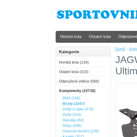
Horská kola
Ostatní kola
Odpružené
Domů
»
Kom
Kategorie
JAGW
Horská kola (134)
Ulti
Ostatní kola (310)
Odpružené vidlice (566)
Komponenty (10738)
- BMX (108)
- Brzdy (1047)
- Dráty a niple (478)
- Duše (524)
- Galusky (60)
- Gripy (436)
- Hlavová složení (230)
- Kazety (307)