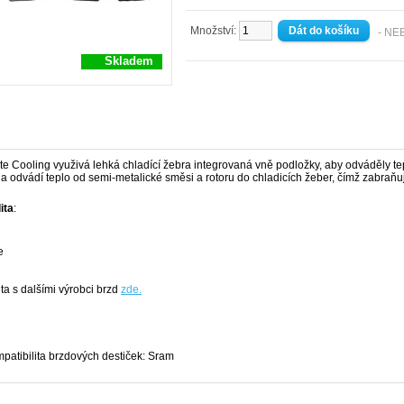
Množství:
- NE
Skladem
ite Cooling využivá lehká chladící žebra integrovaná vně podložky, aby odváděly t
a odvádí teplo od semi-metalické směsi a rotoru do chladicích žeber, čímž zabraňuj
ita
:
e
ta s dalšími výrobci brzd
zde.
patibilita brzdových destiček: Sram