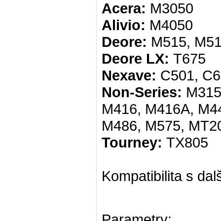
Acera:
M3050
Alivio:
M4050
Deore:
M515, M51
Deore LX:
T675
Nexave:
C501, C6
Non-Series:
M315,
M416, M416A, M44
M486, M575, MT2
Tourney:
TX805
Kompatibilita s da
Parametry: