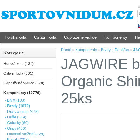
M
J
Horská kola
Ostatní kola
Odpružené vidlice
Komponenty
He
Domů
»
Komponenty
»
Brzdy
»
Destičky
»
JAG
Kategorie
JAGWIRE br
Horská kola (134)
Ostatní kola (305)
Organic Sh
Odpružené vidlice (578)
25ks
Komponenty (10776)
- BMX (108)
- Brzdy (1072)
- Dráty a niple (478)
- Duše (519)
- Galusky (60)
- Gripy (436)
- Hlavová složení (229)
- Kazety (307)