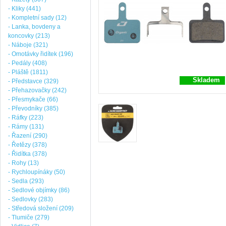
- Kliky (441)
- Kompletní sady (12)
- Lanka, bovdeny a
koncovky (213)
- Náboje (321)
- Omotávky řidítek (196)
- Pedály (408)
- Pláště (1811)
Skladem
- Představce (329)
- Přehazovačky (242)
- Přesmykače (66)
- Převodníky (385)
- Ráfky (223)
- Rámy (131)
- Řazení (290)
- Řetězy (378)
- Řidítka (378)
- Rohy (13)
- Rychloupínáky (50)
- Sedla (293)
- Sedlové objímky (86)
- Sedlovky (283)
- Středová složení (209)
- Tlumiče (279)