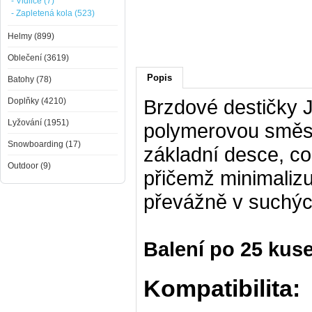
- Vidlice (7)
- Zapletená kola (523)
Helmy (899)
Oblečení (3619)
Popis
Batohy (78)
Brzdové destičky 
Doplňky (4210)
Lyžování (1951)
polymerovou směs.
Snowboarding (17)
základní desce, co
Outdoor (9)
přičemž minimalizuj
převážně v suchý
Balení po 25 kus
Kompatibilita: