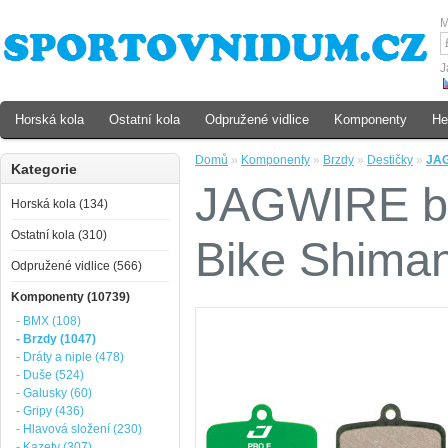
M
J
Horská kola
Ostatní kola
Odpružené vidlice
Komponenty
He
Domů
»
Komponenty
»
Brzdy
»
Destičky
»
JAG
Kategorie
JAGWIRE br
Horská kola (134)
Ostatní kola (310)
Bike Shima
Odpružené vidlice (566)
Komponenty (10739)
- BMX (108)
- Brzdy (1047)
- Dráty a niple (478)
- Duše (524)
- Galusky (60)
- Gripy (436)
- Hlavová složení (230)
- Kazety (307)