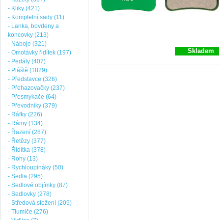
- Kliky (421)
- Kompletní sady (11)
- Lanka, bovdeny a
koncovky (213)
- Náboje (321)
Skladem
- Omotávky řidítek (197)
- Pedály (407)
- Pláště (1829)
- Představce (326)
- Přehazovačky (237)
- Přesmykače (64)
- Převodníky (379)
- Ráfky (226)
- Rámy (134)
- Řazení (287)
- Řetězy (377)
- Řidítka (378)
- Rohy (13)
- Rychloupínáky (50)
- Sedla (295)
- Sedlové objímky (87)
- Sedlovky (278)
- Středová složení (209)
- Tlumiče (276)