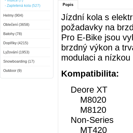
- Vidlice (7)
Popis
- Zapletená kola (527)
Jízdní kola s elek
Helmy (904)
požadavky na brzd
Oblečení (3658)
Batohy (78)
Pro E-Bike jsou vy
Doplňky (4215)
brzdný výkon a trv
Lyžování (1953)
modulaci a nízkou
Snowboarding (17)
Outdoor (9)
Kompatibilita:
Deore XT
M8020
M8120
Non-Series
MT420