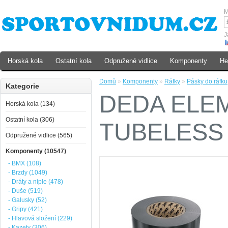
M
J
Horská kola
Ostatní kola
Odpružené vidlice
Komponenty
He
Domů
»
Komponenty
»
Ráfky
»
Pásky do ráfku
Kategorie
DEDA ELE
Horská kola (134)
Ostatní kola (306)
TUBELESS
Odpružené vidlice (565)
Komponenty (10547)
- BMX (108)
- Brzdy (1049)
- Dráty a niple (478)
- Duše (519)
- Galusky (52)
- Gripy (421)
- Hlavová složení (229)
- Kazety (306)