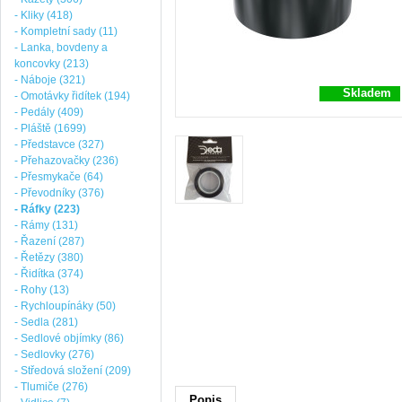
- Kliky (418)
- Kompletní sady (11)
- Lanka, bovdeny a
koncovky (213)
- Náboje (321)
Skladem
- Omotávky řidítek (194)
- Pedály (409)
- Pláště (1699)
- Představce (327)
- Přehazovačky (236)
- Přesmykače (64)
- Převodníky (376)
- Ráfky (223)
- Rámy (131)
- Řazení (287)
- Řetězy (380)
- Řidítka (374)
- Rohy (13)
- Rychloupínáky (50)
- Sedla (281)
- Sedlové objímky (86)
- Sedlovky (276)
- Středová složení (209)
- Tlumiče (276)
Popis