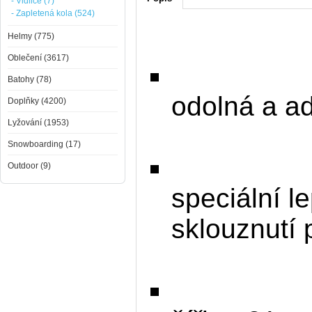
- Vidlice (7)
- Zapletená kola (524)
Helmy (775)
Oblečení (3617)
Batohy (78)
odolná a a
Doplňky (4200)
Lyžování (1953)
Snowboarding (17)
Outdoor (9)
speciální l
sklouznutí