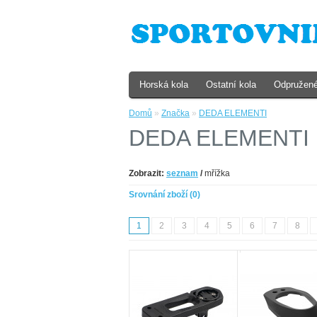
Horská kola
Ostatní kola
Odpružené
Domů
»
Značka
»
DEDA ELEMENTI
DEDA ELEMENTI
Zobrazit:
seznam
/
mřížka
Srovnání zboží (0)
1
2
3
4
5
6
7
8