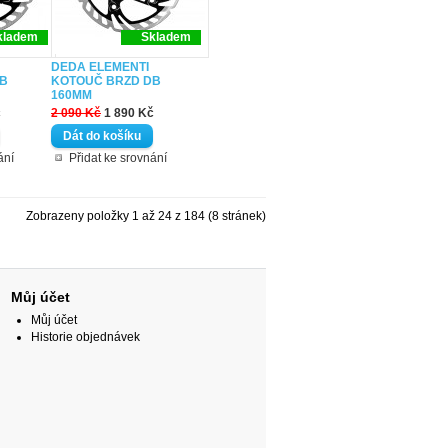
kladem
Skladem
DEDA ELEMENTI
DB
KOTOUČ BRZD DB
160MM
č
2 090 Kč
1 890 Kč
ání
Přidat ke srovnání
Zobrazeny položky 1 až 24 z 184 (8 stránek)
Můj účet
Můj účet
Historie objednávek