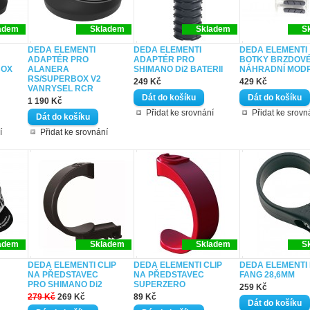
adem
Skladem
Skladem
S
DEDA ELEMENTI
DEDA ELEMENTI
DEDA ELEMENTI
ADAPTÉR PRO
ADAPTÉR PRO
BOTKY BRZDOV
BOX
ALANERA
SHIMANO Di2 BATERII
NÁHRADNÍ MOD
RS/SUPERBOX V2
249 Kč
429 Kč
VANRYSEL RCR
1 190 Kč
Přidat ke srovnání
Přidat ke srovn
í
Přidat ke srovnání
adem
Skladem
Skladem
S
DEDA ELEMENTI CLIP
DEDA ELEMENTI CLIP
DEDA ELEMENTI
NA PŘEDSTAVEC
NA PŘEDSTAVEC
FANG 28,6MM
PRO SHIMANO Di2
SUPERZERO
259 Kč
279 Kč
269 Kč
89 Kč