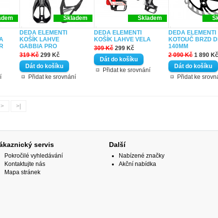
adem
Skladem
Skladem
S
DEDA ELEMENTI
DEDA ELEMENTI
DEDA ELEMENTI
A
KOŠÍK LAHVE
KOŠÍK LAHVE VELA
KOTOUČ BRZD 
R
GABBIA PRO
140MM
309 Kč
299 Kč
319 Kč
299 Kč
2 090 Kč
1 890 K
Přidat ke srovnání
í
Přidat ke srovnání
Přidat ke srovn
>
>|
ákaznický servis
Další
Pokročilé vyhledávání
Nabízené značky
Kontaktujte nás
Akční nabídka
Mapa stránek