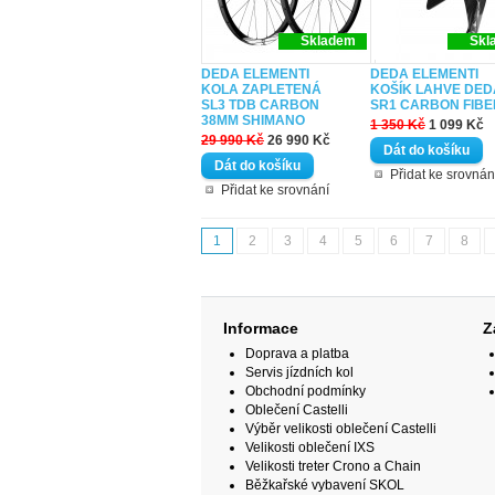
Skladem
Skl
DEDA ELEMENTI
DEDA ELEMENTI
KOLA ZAPLETENÁ
KOŠÍK LAHVE DED
SL3 TDB CARBON
SR1 CARBON FIBE
38MM SHIMANO
1 350 Kč
1 099 Kč
29 990 Kč
26 990 Kč
Přidat ke srovnán
Přidat ke srovnání
1
2
3
4
5
6
7
8
Informace
Z
Doprava a platba
Servis jízdních kol
Obchodní podmínky
Oblečení Castelli
Výběr velikosti oblečení Castelli
Velikosti oblečení IXS
Velikosti treter Crono a Chain
Běžkařské vybavení SKOL