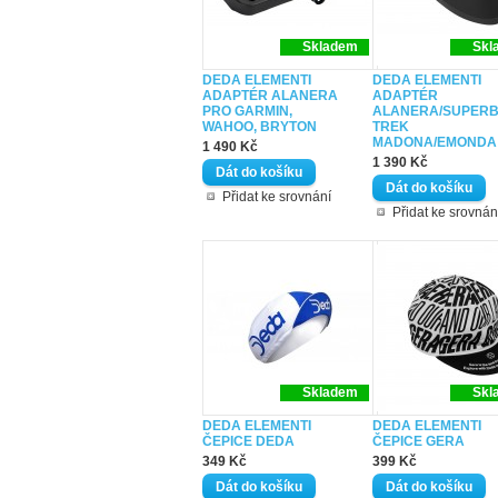
Skladem
Skl
DEDA ELEMENTI
DEDA ELEMENTI
ADAPTÉR ALANERA
ADAPTÉR
PRO GARMIN,
ALANERA/SUPER
WAHOO, BRYTON
TREK
MADONA/EMONDA
1 490 Kč
1 390 Kč
Přidat ke srovnání
Přidat ke srovnán
Skladem
Skl
DEDA ELEMENTI
DEDA ELEMENTI
ČEPICE DEDA
ČEPICE GERA
349 Kč
399 Kč