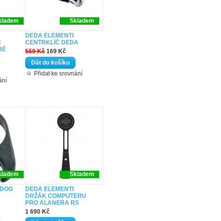
kladem
Skladem
DEDA ELEMENTI
É
CENTRKLÍČ DEDA
RÉ
559 Kč
169 Kč
Přidat ke srovnání
ání
kladem
Skladem
 DOG
DEDA ELEMENTI
DRŽÁK COMPUTERU
PRO ALANERA RS
1 690 Kč