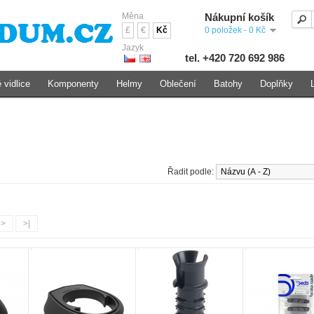
Měna
Nákupní košík
£
€
Kč
0 položek - 0 Kč
Jazyk
tel. +420 720 692 986
 vidlice
Komponenty
Helmy
Oblečení
Batohy
Doplňky
Řadit podle:
>
>|