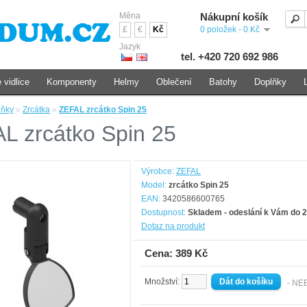
Měna
Nákupní košík
£
€
Kč
0 položek - 0 Kč
Jazyk
tel. +420 720 692 986
 vidlice
Komponenty
Helmy
Oblečení
Batohy
Doplňky
lňky
»
Zrcátka
»
ZEFAL zrcátko Spin 25
L zrcátko Spin 25
Výrobce:
ZEFAL
Model:
zrcátko Spin 25
EAN:
3420586600765
Dostupnost:
Skladem - odeslání k Vám do 2
Dotaz na produkt
Cena: 389 Kč
Množství:
- NE