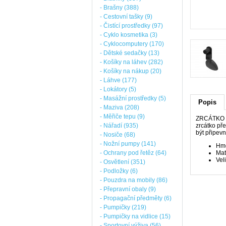
- Brašny (388)
- Cestovní tašky (9)
- Čistící prostředky (97)
- Cyklo kosmetika (3)
- Cyklocomputery (170)
- Dětské sedačky (13)
- Košíky na láhev (282)
- Košíky na nákup (20)
- Láhve (177)
- Lokátory (5)
- Masážní prostředky (5)
Popis
- Maziva (208)
- Měřiče tepu (9)
ZRCÁTKO PR
- Nářadí (935)
zrcátko pře
být připev
- Nosiče (68)
- Nožní pumpy (141)
Hmo
- Ochrany pod řetěz (64)
Mat
Vel
- Osvětlení (351)
- Podložky (6)
- Pouzdra na mobily (86)
- Přepravní obaly (9)
- Propagační předměty (6)
- Pumpičky (219)
- Pumpičky na vidlice (15)
- Sportovní výživa (56)