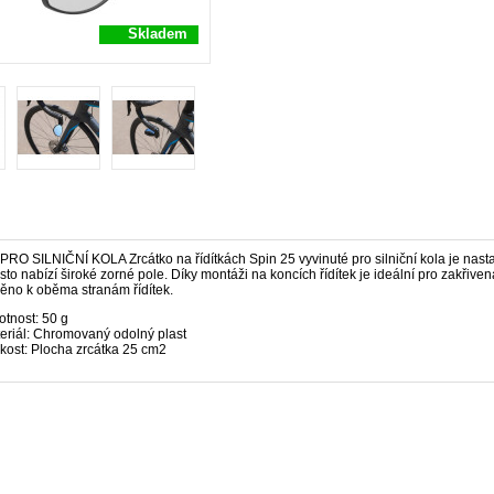
Skladem
O SILNIČNÍ KOLA Zrcátko na řídítkách Spin 25 vyvinuté pro silniční kola je nastav
sto nabízí široké zorné pole. Díky montáži na koncích řídítek je ideální pro zakřiven
něno k oběma stranám řídítek.
tnost: 50 g
eriál: Chromovaný odolný plast
ikost: Plocha zrcátka 25 cm2