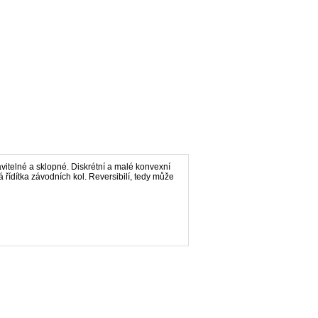
itelné a sklopné. Diskrétní a malé konvexní
á řídítka závodních kol. Reversibilí, tedy může