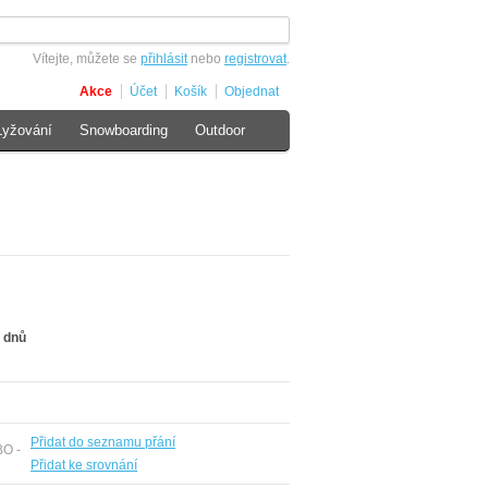
Vítejte, můžete se
přihlásit
nebo
registrovat
.
Akce
Účet
Košík
Objednat
Lyžování
Snowboarding
Outdoor
 dnů
Přidat do seznamu přání
BO -
Přidat ke srovnání