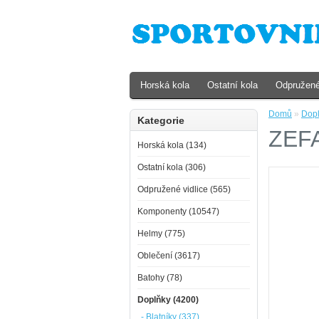
Horská kola
Ostatní kola
Odpružené
Domů
»
Dop
Kategorie
ZEFA
Horská kola (134)
Ostatní kola (306)
Odpružené vidlice (565)
Komponenty (10547)
Helmy (775)
Oblečení (3617)
Batohy (78)
Doplňky (4200)
- Blatníky (337)