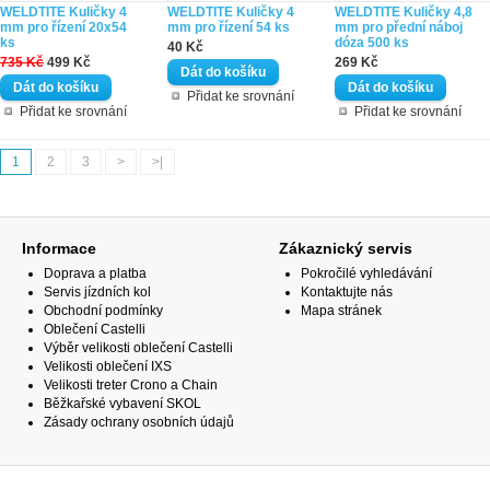
WELDTITE Kuličky 4
WELDTITE Kuličky 4
WELDTITE Kuličky 4,8
mm pro řízení 20x54
mm pro řízení 54 ks
mm pro přední náboj
ks
dóza 500 ks
40 Kč
735 Kč
499 Kč
269 Kč
Přidat ke srovnání
Přidat ke srovnání
Přidat ke srovnání
1
2
3
>
>|
Informace
Zákaznický servis
Doprava a platba
Pokročilé vyhledávání
Servis jízdních kol
Kontaktujte nás
Obchodní podmínky
Mapa stránek
Oblečení Castelli
Výběr velikosti oblečení Castelli
Velikosti oblečení IXS
Velikosti treter Crono a Chain
Běžkařské vybavení SKOL
Zásady ochrany osobních údajů