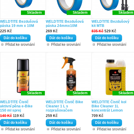
Skladem
Skladem
Skladem
WELDTITE Bezdušová
WELDTITE Bezdušová
WELDTITE Bezdušový
páska 19 mm x 10M
páska 24mmx10M
kit MTB
225 Kč
269 Kč
835 Kč
529 Kč
Přidat ke srovnání
Přidat ke srovnání
Přidat ke srovnání
Skladem
Skladem
Skladem
WELDTITE Čistič
WELDTITE Čistič Bike
WELDTITE Čistič kol
aktivní pěna e-Bike
Cleaner 1 L s
Bike Cleaner 1L
150 ml sprej
rozprašovačem
koncentrát Lemon
140 Kč
119 Kč
259 Kč
709 Kč
Přidat ke srovnání
Přidat ke srovnání
Přidat ke srovnání