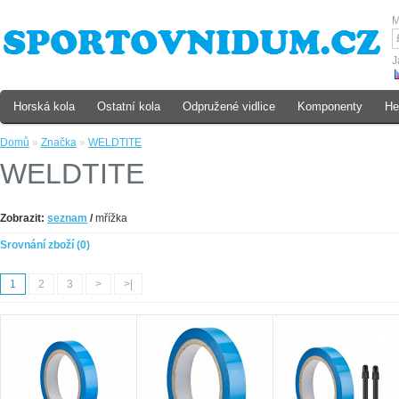
M
J
Horská kola
Ostatní kola
Odpružené vidlice
Komponenty
He
Domů
»
Značka
»
WELDTITE
WELDTITE
Zobrazit:
seznam
/
mřížka
Srovnání zboží (0)
1
2
3
>
>|