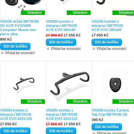
Skladem
Skladem
Skladem
VISION držák METRON
VISION kombo s
VISION kombo s
5D ACR EVO/SMR
integrací METRON
integrací METRON
Computer Mount one-
ACR EVO 380x80
ACR EVO 380x90
piece alloy
17 800 Kč
17 650 Kč
17 650 Kč
990 Kč
Přidat ke srovnání
Přidat ke srovnání
Přidat ke srovnání
Skladem
Skladem
Skladem
VISION kombo s
VISION kombo s
VISION krytka Carbon
integrací METRON
integrací METRON
Top Cap METRON 5D
ACR EVO 420x100
ACR EVO 420x110
390 Kč
17 650 Kč
17 800 Kč
17 650 Kč
Přidat ke srovnání