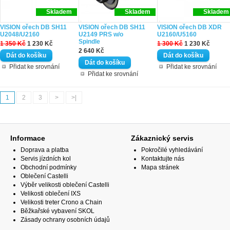
Skladem
Skladem
Skladem
VISION ořech DB SH11
VISION ořech DB SH11
VISION ořech DB XDR
U2048/U2160
U2149 PRS w/o
U2160/U5160
Spindle
1 350 Kč
1 230 Kč
1 300 Kč
1 230 Kč
2 640 Kč
Přidat ke srovnání
Přidat ke srovnání
Přidat ke srovnání
1
2
3
>
>|
Informace
Zákaznický servis
Doprava a platba
Pokročilé vyhledávání
Servis jízdních kol
Kontaktujte nás
Obchodní podmínky
Mapa stránek
Oblečení Castelli
Výběr velikosti oblečení Castelli
Velikosti oblečení IXS
Velikosti treter Crono a Chain
Běžkařské vybavení SKOL
Zásady ochrany osobních údajů