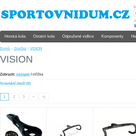
M
J
Horská kola
Ostatní kola
Odpružené vidlice
Komponenty
He
Domů
»
Značka
»
VISION
VISION
Zobrazit:
seznam
/
mřížka
Srovnání zboží (0)
1
2
3
>
>|