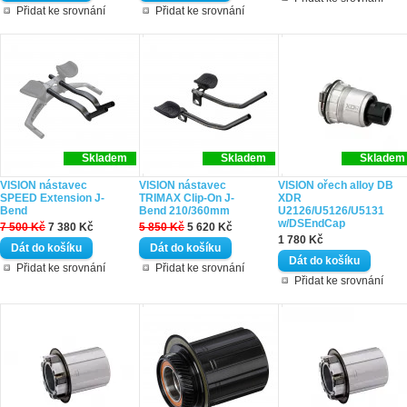
Přidat ke srovnání
Přidat ke srovnání
Skladem
Skladem
Skladem
VISION nástavec
VISION nástavec
VISION ořech alloy DB
SPEED Extension J-
TRIMAX Clip-On J-
XDR
Bend
Bend 210/360mm
U2126/U5126/U5131
w/DSEndCap
7 500 Kč
7 380 Kč
5 850 Kč
5 620 Kč
1 780 Kč
Přidat ke srovnání
Přidat ke srovnání
Přidat ke srovnání