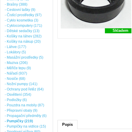
- Brašny (388)
- Cestovní tašky (9)
- Čistící prostředky (97)
- Cyklo kosmetika (3)
- Cyklocomputery (171)
Skladem
- Dětské sedačky (13)
- Košíky na láhev (282)
- Košíky na nákup (20)
- Láhve (177)
- Lokátory (5)
- Masážní prostředky (5)
- Maziva (206)
- Měřiče tepu (9)
- Nářadí (937)
- Nosiče (68)
- Nožní pumpy (141)
- Ochrany pod řetěz (64)
- Osvětlení (354)
- Podložky (6)
- Pouzdra na mobily (87)
- Přepravní obaly (9)
- Propagační předměty (6)
- Pumpičky (219)
Popis
- Pumpičky na vidlice (15)
- Sportovní výživa (60)