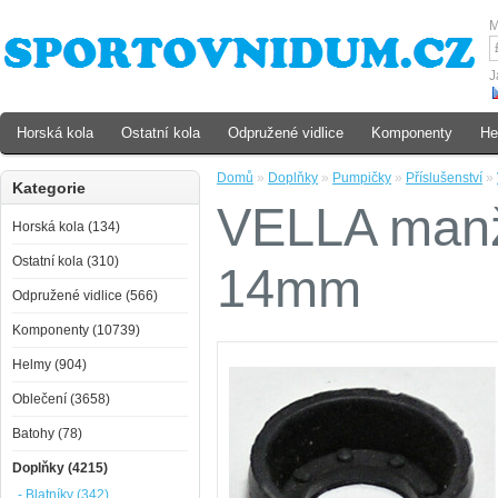
M
J
Horská kola
Ostatní kola
Odpružené vidlice
Komponenty
He
Domů
»
Doplňky
»
Pumpičky
»
Příslušenství
»
Kategorie
VELLA manž
Horská kola (134)
Ostatní kola (310)
14mm
Odpružené vidlice (566)
Komponenty (10739)
Helmy (904)
Oblečení (3658)
Batohy (78)
Doplňky (4215)
- Blatníky (342)