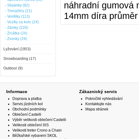
náhradní gumová m
- Stojánky (82)
- Trenažéry (21)
14mm díra průmě
- Ventilky (113)
- Vozíky za kolo (24)
- Zámky (226)
- Zrcátka (24)
- Zvonky (29)
Lyžování (1953)
Snowboarding (17)
Outdoor (9)
Informace
Zákaznický servis
Doprava a platba
Pokročilé vyhledávání
Servis jízdních kol
Kontaktujte nás
Obchodní podmínky
Mapa stránek
Oblečení Castelli
Výběr velikosti oblečení Castelli
Velikosti oblečení IXS
Velikosti treter Crono a Chain
Běžkařské vybavení SKOL