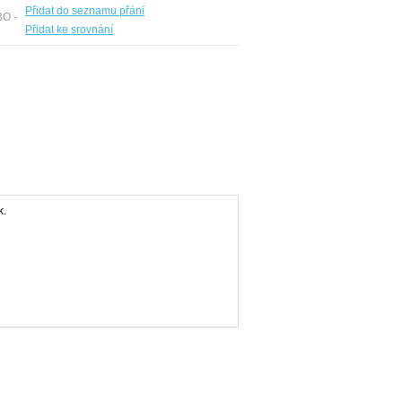
Přidat do seznamu přání
BO -
Přidat ke srovnání
k.