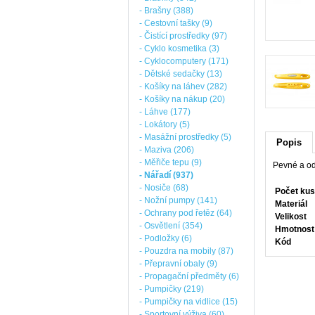
- Brašny (388)
- Cestovní tašky (9)
- Čistící prostředky (97)
- Cyklo kosmetika (3)
- Cyklocomputery (171)
- Dětské sedačky (13)
- Košíky na láhev (282)
- Košíky na nákup (20)
- Láhve (177)
- Lokátory (5)
- Masážní prostředky (5)
Popis
- Maziva (206)
- Měřiče tepu (9)
Pevné a od
- Nářadí (937)
- Nosiče (68)
Počet kus
- Nožní pumpy (141)
Materiál
- Ochrany pod řetěz (64)
Velikost
- Osvětlení (354)
Hmotnost
- Podložky (6)
Kód
- Pouzdra na mobily (87)
- Přepravní obaly (9)
- Propagační předměty (6)
- Pumpičky (219)
- Pumpičky na vidlice (15)
- Sportovní výživa (60)