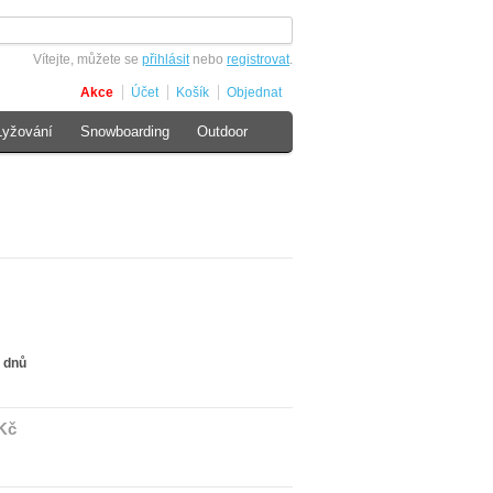
Vítejte, můžete se
přihlásit
nebo
registrovat
.
Akce
Účet
Košík
Objednat
Lyžování
Snowboarding
Outdoor
 dnů
Kč