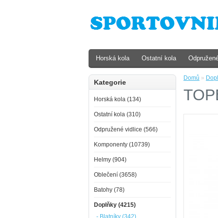
Horská kola
Ostatní kola
Odpružené
Domů
»
Dop
Kategorie
TOPE
Horská kola (134)
Ostatní kola (310)
Odpružené vidlice (566)
Komponenty (10739)
Helmy (904)
Oblečení (3658)
Batohy (78)
Doplňky (4215)
- Blatníky (342)