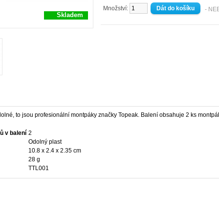
Množství:
- NE
Skladem
olné, to jsou profesionální montpáky značky Topeak. Balení obsahuje 2 ks montpá
ů v balení
2
Odolný plast
10.8 x 2.4 x 2.35 cm
28 g
TTL001