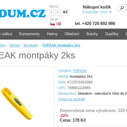
Měna
Nákupní košík
£
€
Kč
0 položek - 0 Kč
Jazyk
tel. +420 720 692 986
 vidlice
Komponenty
Helmy
Oblečení
Batohy
Doplňky
lňky
»
Nářadí
»
Montpáky
»
TOPEAK montpáky 2ks
AK montpáky 2ks
Výrobce:
TOPEAK
Model:
montpáky 2ks
EAN:
4712511823394
UPC:
768661116965
Dostupnost:
Skladem - odeslání k Vám do 2
Dotaz na produkt
Doporučená cena výrobcem:
229 
-22%
Cena: 178 Kč