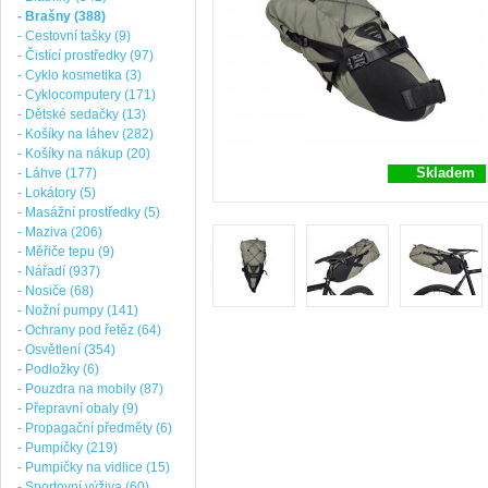
- Brašny (388)
- Cestovní tašky (9)
- Čistící prostředky (97)
- Cyklo kosmetika (3)
- Cyklocomputery (171)
- Dětské sedačky (13)
- Košíky na láhev (282)
- Košíky na nákup (20)
Skladem
- Láhve (177)
- Lokátory (5)
- Masážní prostředky (5)
- Maziva (206)
- Měřiče tepu (9)
- Nářadí (937)
- Nosiče (68)
- Nožní pumpy (141)
- Ochrany pod řetěz (64)
- Osvětlení (354)
- Podložky (6)
- Pouzdra na mobily (87)
- Přepravní obaly (9)
- Propagační předměty (6)
- Pumpičky (219)
- Pumpičky na vidlice (15)
- Sportovní výživa (60)