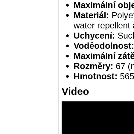
Maximální ob
Materiál:
Polye
water repellent 
Uchycení:
Suc
Voděodolnost
Maximální zát
Rozměry:
67 (
Hmotnost:
565
Video