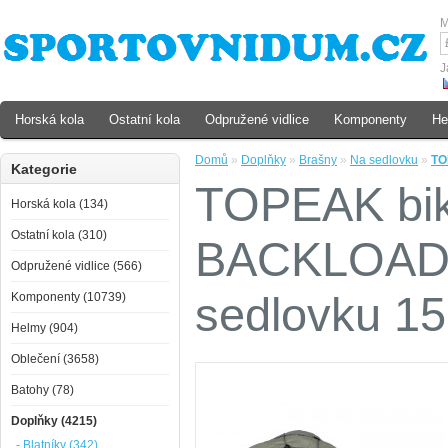
M
J
Horská kola
Ostatní kola
Odpružené vidlice
Komponenty
He
Domů
»
Doplňky
»
Brašny
»
Na sedlovku
»
TO
Kategorie
TOPEAK bik
Horská kola (134)
Ostatní kola (310)
BACKLOADER
Odpružené vidlice (566)
sedlovku 15
Komponenty (10739)
Helmy (904)
Oblečení (3658)
Batohy (78)
Doplňky (4215)
- Blatníky (342)