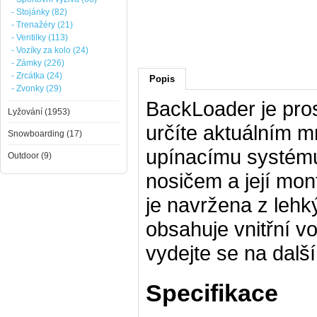
- Stojánky (82)
- Trenažéry (21)
- Ventilky (113)
- Vozíky za kolo (24)
- Zámky (226)
- Zrcátka (24)
Popis
- Zvonky (29)
BackLoader je pros
Lyžování (1953)
určíte aktuálním 
Snowboarding (17)
upínacímu systému
Outdoor (9)
nosičem a její mon
je navržena z lehk
obsahuje vnitřní v
vydejte se na dalš
Specifikace