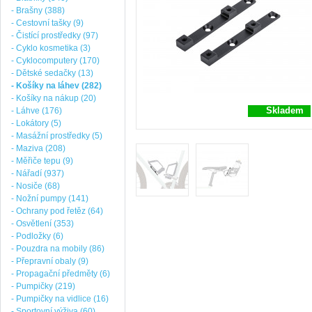
- Brašny (388)
- Cestovní tašky (9)
- Čistící prostředky (97)
- Cyklo kosmetika (3)
- Cyklocomputery (170)
- Dětské sedačky (13)
- Košíky na láhev (282)
- Košíky na nákup (20)
Skladem
- Láhve (176)
- Lokátory (5)
- Masážní prostředky (5)
- Maziva (208)
- Měřiče tepu (9)
- Nářadí (937)
- Nosiče (68)
- Nožní pumpy (141)
- Ochrany pod řetěz (64)
- Osvětlení (353)
- Podložky (6)
- Pouzdra na mobily (86)
- Přepravní obaly (9)
- Propagační předměty (6)
- Pumpičky (219)
- Pumpičky na vidlice (16)
- Sportovní výživa (60)