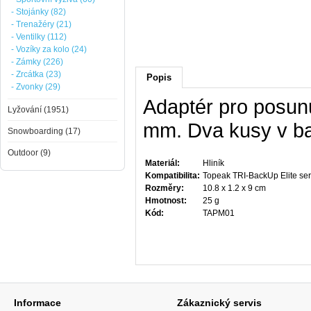
- Stojánky (82)
- Trenažéry (21)
- Ventilky (112)
- Vozíky za kolo (24)
- Zámky (226)
- Zrcátka (23)
Popis
- Zvonky (29)
Adaptér pro posunu
Lyžování (1951)
mm. Dva kusy v ba
Snowboarding (17)
Outdoor (9)
Materiál:
Hliník
Kompatibilita:
Topeak TRI-BackUp Elite ser
Rozměry:
10.8 x 1.2 x 9 cm
Hmotnost:
25 g
Kód:
TAPM01
Informace
Zákaznický servis