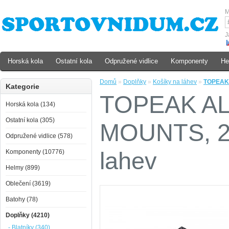
M
J
Horská kola
Ostatní kola
Odpružené vidlice
Komponenty
He
Domů
»
Doplňky
»
Košíky na láhev
»
TOPEAK 
Kategorie
TOPEAK AL
Horská kola (134)
Ostatní kola (305)
MOUNTS, 2k
Odpružené vidlice (578)
lahev
Komponenty (10776)
Helmy (899)
Oblečení (3619)
Batohy (78)
Doplňky (4210)
- Blatníky (340)