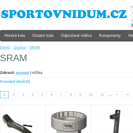
M
J
Horská kola
Ostatní kola
Odpružené vidlice
Komponenty
He
Domů
»
Značka
»
SRAM
SRAM
Zobrazit:
seznam
/
mřížka
Srovnání zboží (0)
1
2
3
4
5
6
7
8
9
10
11
....
>
>|