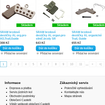
Skladem
Skladem
Skladem
SRAM brzdové
SRAM brzdové
SRAM brzdové
destičky AL org.pro
destičky AL organ.pro
destičky AL organické
XO,Trail,Guide
silnič.brzdy SR
Trail, Guide
308 Kč
643 Kč
655 Kč
Přidat ke srovnání
Přidat ke srovnání
Přidat ke srovnání
1
2
3
4
5
6
7
8
9
10
11
....
>
>|
Informace
Zákaznický servis
Doprava a platba
Pokročilé vyhledávání
Servis jízdních kol
Kontaktujte nás
Obchodní podmínky
Mapa stránek
Oblečení Castelli
Výběr velikosti oblečení Castelli