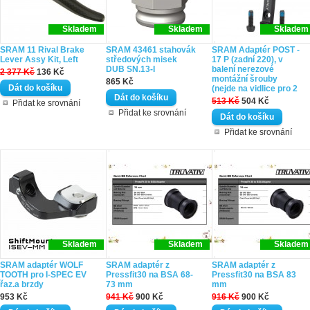
Skladem
Skladem
Skladem
SRAM 11 Rival Brake
SRAM 43461 stahovák
SRAM Adaptér POST -
Lever Assy Kit, Left
středových misek
17 P (zadní 220), v
DUB SN.13-I
balení nerezové
2 377 Kč
136 Kč
montážní šrouby
865 Kč
(nejde na vidlice pro 2
513 Kč
504 Kč
Přidat ke srovnání
Přidat ke srovnání
Přidat ke srovnání
Skladem
Skladem
Skladem
SRAM adaptér WOLF
SRAM adaptér z
SRAM adaptér z
TOOTH pro I-SPEC EV
Pressfit30 na BSA 68-
Pressfit30 na BSA 83
řaz.a brzdy
73 mm
mm
953 Kč
941 Kč
900 Kč
916 Kč
900 Kč