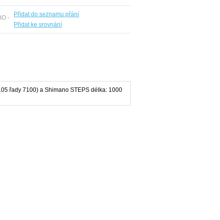
Přidat do seznamu přání
BO -
Přidat ke srovnání
 a 105 řady 7100) a Shimano STEPS délka: 1000