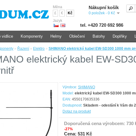
Měna
Nákupní košík
£
€
Kč
0 položek - 0 Kč
Jazyk
tel. +420 720 692 986
 vidlice
Komponenty
Helmy
Oblečení
Batohy
Doplňky
ponenty
»
Řazení
»
Elektro
»
SHIMANO elektrický kabel EW-SD300 1000 mm pro 
ANO elektrický kabel EW-SD3
nitř
Výrobce:
SHIMANO
Model:
elektrický kabel EW-SD300 1000 mm
EAN:
4550170635336
Dostupnost:
Skladem - odeslání k Vám do 2
Dotaz na produkt
Doporučená cena výrobcem:
730 
-27%
Cena: 531 Kč