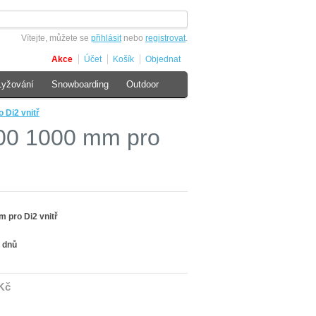
Vítejte, můžete se
přihlásit
nebo
registrovat
.
Akce
Účet
Košík
Objednat
Lyžování
Snowboarding
Outdoor
Di2 vnitř
00 1000 mm pro
 pro Di2 vnitř
 dnů
Kč