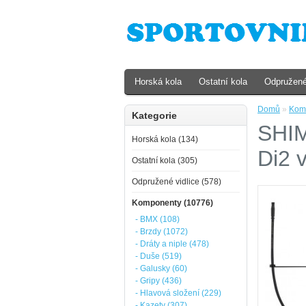
Horská kola
Ostatní kola
Odpružené
Domů
»
Kom
Kategorie
SHIM
Horská kola (134)
Di2 v
Ostatní kola (305)
Odpružené vidlice (578)
Komponenty (10776)
- BMX (108)
- Brzdy (1072)
- Dráty a niple (478)
- Duše (519)
- Galusky (60)
- Gripy (436)
- Hlavová složení (229)
- Kazety (307)