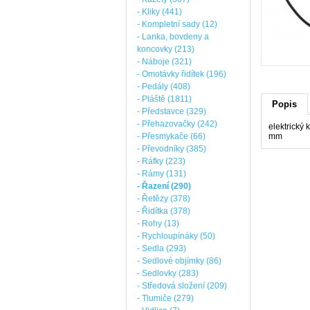
- Kliky (441)
- Kompletní sady (12)
- Lanka, bovdeny a
koncovky (213)
- Náboje (321)
- Omotávky řidítek (196)
- Pedály (408)
- Pláště (1811)
Popis
- Představce (329)
- Přehazovačky (242)
elektrický
- Přesmykače (66)
mm
- Převodníky (385)
- Ráfky (223)
- Rámy (131)
- Řazení (290)
- Řetězy (378)
- Řidítka (378)
- Rohy (13)
- Rychloupínáky (50)
- Sedla (293)
- Sedlové objímky (86)
- Sedlovky (283)
- Středová složení (209)
- Tlumiče (279)