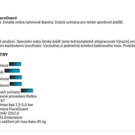
RaceGuard
 Dvojitá vrstva nylonové tkaniny. Dobrá ochrana pro lehké sportovní pláště.
é pružení. Specielní extra široký plášť jsme teď kompletně přepracovali.Výrazný pr
ro každodenní používání. Vychutnej si jedinečný komfort balónového kola. Protože ži
TRY
hlost
ěr
lnost
otnost
peň ochrany
evné provedení
Reflex
67
/max tlak
2,5-5,0 bar
hrana
RaceGuard
změr
20x2,0
ěs
Endurance
.zatížení při max.tlaku
85 kg