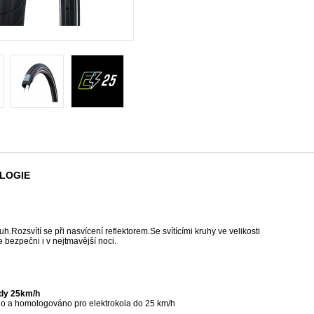
LOGIE
uh.Rozsvítí se při nasvícení reflektorem.Se svítícími kruhy ve velikosti
 bezpečni i v nejtmavější noci.
ady 25km/h
 a homologováno pro elektrokola do 25 km/h