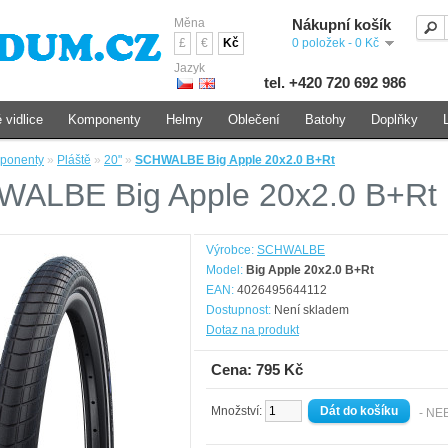
Měna
Nákupní košík
£
€
Kč
0 položek - 0 Kč
Jazyk
tel. +420 720 692 986
 vidlice
Komponenty
Helmy
Oblečení
Batohy
Doplňky
ponenty
»
Pláště
»
20"
»
SCHWALBE Big Apple 20x2.0 B+Rt
ALBE Big Apple 20x2.0 B+Rt
Výrobce:
SCHWALBE
Model:
Big Apple 20x2.0 B+Rt
EAN:
4026495644112
Dostupnost:
Není skladem
Dotaz na produkt
Cena: 795 Kč
Množství:
- NE