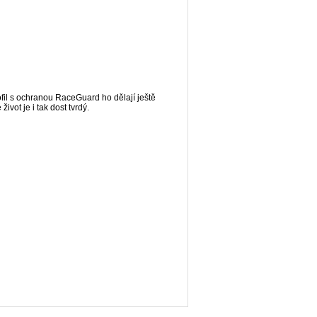
ofil s ochranou RaceGuard ho dělají ještě
vot je i tak dost tvrdý.