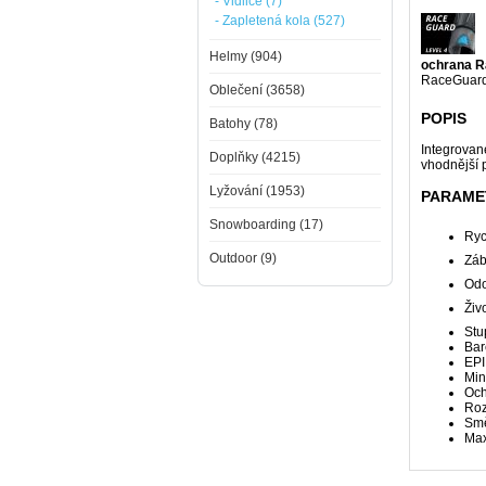
- Vidlice (7)
- Zapletená kola (527)
Helmy (904)
ochrana 
RaceGuard.
Oblečení (3658)
POPIS
Batohy (78)
Integrovan
Doplňky (4215)
vhodnější p
Lyžování (1953)
PARAME
Snowboarding (17)
Ryc
Outdoor (9)
Záb
Odo
Živ
Stu
Bar
EPI
Min
Oc
Ro
Sm
Max