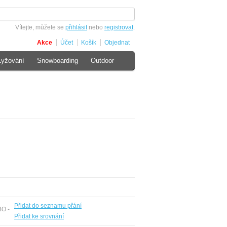
Vítejte, můžete se
přihlásit
nebo
registrovat
.
Akce
Účet
Košík
Objednat
Lyžování
Snowboarding
Outdoor
Přidat do seznamu přání
BO -
Přidat ke srovnání