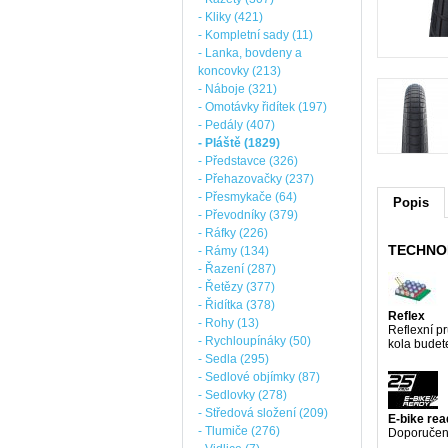
- Kliky (421)
- Kompletní sady (11)
- Lanka, bovdeny a
koncovky (213)
- Náboje (321)
- Omotávky řidítek (197)
- Pedály (407)
- Pláště (1829)
- Představce (326)
- Přehazovačky (237)
- Přesmykače (64)
Popis
- Převodníky (379)
- Ráfky (226)
TECHNO
- Rámy (134)
- Řazení (287)
- Řetězy (377)
- Řidítka (378)
Reflex
- Rohy (13)
Reflexní pr
- Rychloupínáky (50)
kola budete
- Sedla (295)
- Sedlové objímky (87)
- Sedlovky (278)
- Středová složení (209)
E-bike re
- Tlumiče (276)
Doporučeno