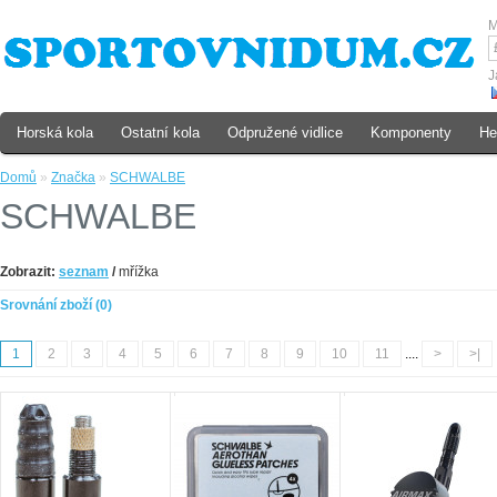
M
J
Horská kola
Ostatní kola
Odpružené vidlice
Komponenty
He
Domů
»
Značka
»
SCHWALBE
SCHWALBE
Zobrazit:
seznam
/
mřížka
Srovnání zboží (0)
1
2
3
4
5
6
7
8
9
10
11
....
>
>|