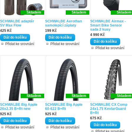
Skladem
Skladem
Skladem
SCHWALBE adaptér
SCHWALBE Aerothan
SCHWALBE Airmax -
SV Max Flow
samolepící záplaty
Smart Bike Sensor
sada 2 kusy
425 Kč
199 Kč
4 990 Kč
Přidat ke srovnání
Přidat ke srovnání
Přidat ke srovnání
Skladem
Skladem
Skladem
SCHWALBE Big Apple
SCHWALBE Big Apple
SCHWALBE CX Comp
26x2.35 B+Rt new
60-622 B+Rt
24x1.75 KevlarGuard
B+Rt
925 Kč
925 Kč
675 Kč
Přidat ke srovnání
Přidat ke srovnání
Přidat ke srovnání