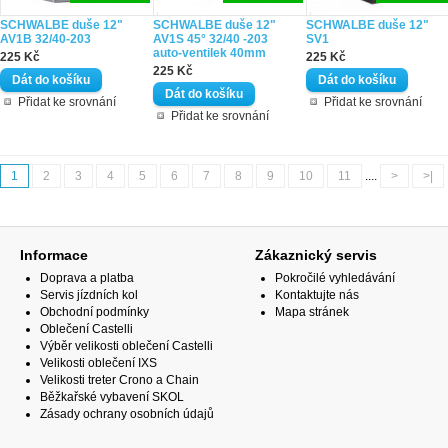
SCHWALBE duše 12"
SCHWALBE duše 12"
SCHWALBE duše 12"
AV1B 32/40-203
AV1S 45° 32/40 -203
SV1
auto-ventilek 40mm
225 Kč
225 Kč
225 Kč
Přidat ke srovnání
Přidat ke srovnání
Přidat ke srovnání
1
2
3
4
5
6
7
8
9
10
11
....
>
>|
Informace
Zákaznický servis
Doprava a platba
Pokročilé vyhledávání
Servis jízdních kol
Kontaktujte nás
Obchodní podmínky
Mapa stránek
Oblečení Castelli
Výběr velikosti oblečení Castelli
Velikosti oblečení IXS
Velikosti treter Crono a Chain
Běžkařské vybavení SKOL
Zásady ochrany osobních údajů