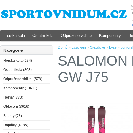
M
J
Horská kola
Ostatní kola
Odpružené vidlice
Komponenty
He
Domů
»
Lyžování
»
Sjezdové
»
Lyže
»
Juniors
Kategorie
SALOMON ly
Horská kola (134)
Ostatní kola (303)
GW J75
Odpružené vidlice (578)
Komponenty (10611)
Helmy (773)
Oblečení (3616)
Batohy (78)
Doplňky (4185)