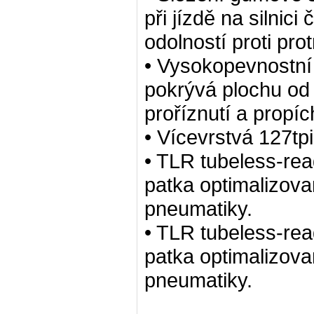
při jízdě na silnic
odolností proti pr
• Vysokopevnostní
pokrývá plochu od 
proříznutí a propíc
• Vícevrstvá 127tp
• TLR tubeless-re
patka optimalizovan
pneumatiky.
• TLR tubeless-re
patka optimalizovan
pneumatiky.