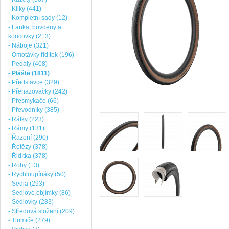
- Kliky (441)
- Kompletní sady (12)
- Lanka, bovdeny a
koncovky (213)
- Náboje (321)
- Omotávky řidítek (196)
- Pedály (408)
- Pláště (1811)
- Představce (329)
- Přehazovačky (242)
- Přesmykače (66)
- Převodníky (385)
- Ráfky (223)
- Rámy (131)
- Řazení (290)
- Řetězy (378)
- Řidítka (378)
- Rohy (13)
- Rychloupínáky (50)
- Sedla (293)
- Sedlové objímky (86)
- Sedlovky (283)
- Středová složení (209)
- Tlumiče (279)