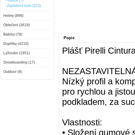
- Vidlice (7)
- Zapletená kola (523)
Helmy (899)
Oblečení (3619)
Batohy (78)
Popis
Doplňky (4210)
Plášť Pirelli Cin
Lyžování (1951)
Snowboarding (17)
NEZASTAVITELN
Outdoor (9)
Nízký profil a kom
pro rychlou a jist
podkladem, za suc
Vlastnosti:
• Složení gumové 