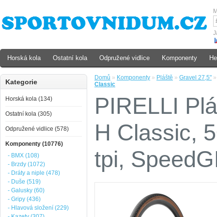
M
J
Horská kola
Ostatní kola
Odpružené vidlice
Komponenty
He
Domů
»
Komponenty
»
Pláště
»
Gravel 27,5"
Kategorie
Classic
PIRELLI Pl
Horská kola (134)
Ostatní kola (305)
H Classic, 
Odpružené vidlice (578)
Komponenty (10776)
tpi, SpeedG
- BMX (108)
- Brzdy (1072)
- Dráty a niple (478)
- Duše (519)
- Galusky (60)
- Gripy (436)
- Hlavová složení (229)
- Kazety (307)