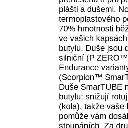
plášti a dušemi. N
termoplastového p
70% hmotnosti bě
ve vašich kapsách.
butylu. Duše jsou 
silniční (P ZERO™
Endurance varian
(Scorpion™ Smar
Duše SmarTUBE ma
butylu: snižují rot
(kola), takže vaše
pomůže vám dosáhn
stoupáních. Za dru