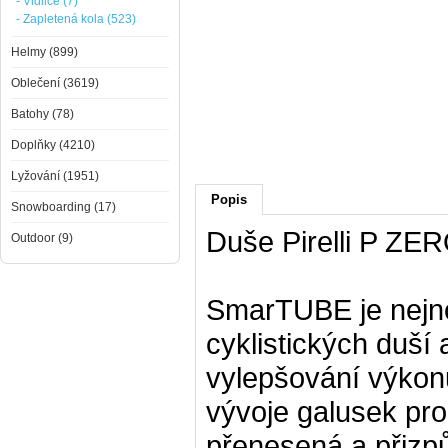
- Vidlice (7)
- Zapletená kola (523)
Helmy (899)
Oblečení (3619)
Batohy (78)
Doplňky (4210)
Lyžování (1951)
Popis
Snowboarding (17)
Duše Pirelli P Z
Outdoor (9)
SmarTUBE je nejnově
cyklistických duší 
vylepšování výkonu
vývoje galusek pro
přenesená a přizpů