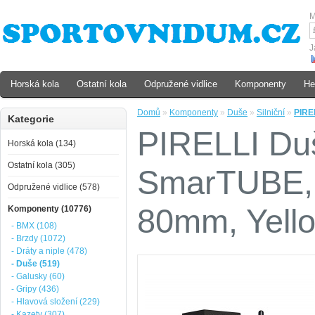
M
J
Horská kola
Ostatní kola
Odpružené vidlice
Komponenty
He
Domů
»
Komponenty
»
Duše
»
Silniční
»
PIRE
Kategorie
PIRELLI D
Horská kola (134)
Ostatní kola (305)
SmarTUBE, 
Odpružené vidlice (578)
80mm, Yello
Komponenty (10776)
- BMX (108)
- Brzdy (1072)
- Dráty a niple (478)
- Duše (519)
- Galusky (60)
- Gripy (436)
- Hlavová složení (229)
- Kazety (307)