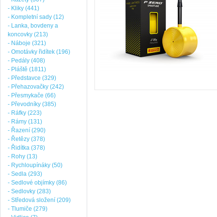
- Kliky (441)
- Kompletní sady (12)
- Lanka, bovdeny a
koncovky (213)
- Náboje (321)
- Omotávky řidítek (196)
- Pedály (408)
- Pláště (1811)
- Představce (329)
- Přehazovačky (242)
- Přesmykače (66)
- Převodníky (385)
- Ráfky (223)
- Rámy (131)
- Řazení (290)
- Řetězy (378)
- Řidítka (378)
- Rohy (13)
- Rychloupínáky (50)
- Sedla (293)
- Sedlové objímky (86)
- Sedlovky (283)
- Středová složení (209)
- Tlumiče (279)