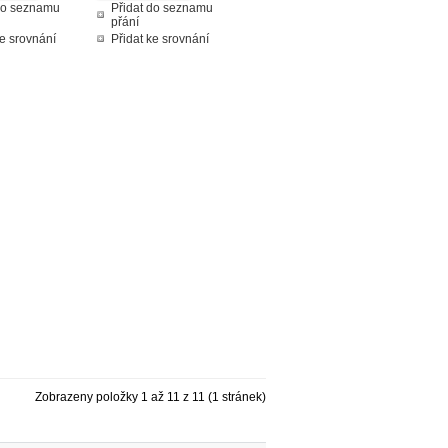
do seznamu
Přidat do seznamu
přání
ke srovnání
Přidat ke srovnání
Zobrazeny položky 1 až 11 z 11 (1 stránek)