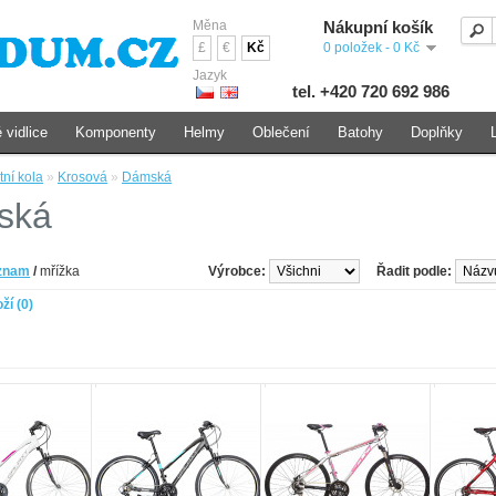
Měna
Nákupní košík
£
€
Kč
0 položek - 0 Kč
Jazyk
tel. +420 720 692 986
 vidlice
Komponenty
Helmy
Oblečení
Batohy
Doplňky
tní kola
»
Krosová
»
Dámská
ská
znam
/
mřížka
Výrobce:
Řadit podle:
ží (0)