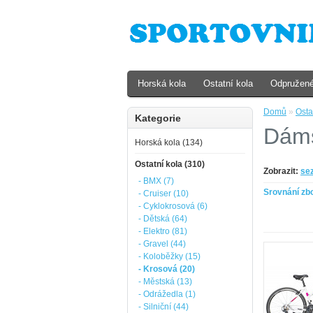
Horská kola
Ostatní kola
Odpružené
Domů
»
Osta
Kategorie
Dám
Horská kola (134)
Ostatní kola (310)
Zobrazit:
se
- BMX (7)
Srovnání zbo
- Cruiser (10)
- Cyklokrosová (6)
- Dětská (64)
- Elektro (81)
- Gravel (44)
- Koloběžky (15)
- Krosová (20)
- Městská (13)
- Odrážedla (1)
- Silniční (44)