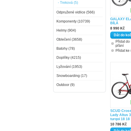
- Treková (5)
Odpružené vidlice (566)
GALAXY EL
Komponenty (10739)
BÍLÁ
8 990 Kč
Helmy (904)
Oblečení (3658)
Přidat d
přání
Batohy (78)
Přidat ke
Doplňky (4215)
Lyžování (1953)
Snowboarding (17)
Outdoor (9)
SCUD Cross 
Lady Altus 
turqoi 18 18
10 786 Kč