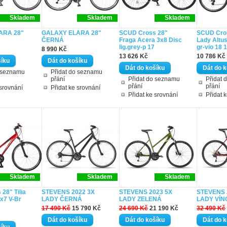
Skladem
Skladem
Skladem
ARA 28"
GALAXY ELARA 28"
SCUD Cross 28"
SCUD Cros
ČERNÁ
Fraga Acera 3x8 Disc
Lady Altus
lig.grey-p 17
gr-vio 18 
8 990 Kč
13 626 Kč
10 786 Kč
o seznamu
Přidat do seznamu
přání
Přidat do seznamu
Přidat 
přání
přání
 srovnání
Přidat ke srovnání
Přidat ke srovnání
Přidat 
Skladem
Skladem
Skladem
28" Tilia
STEVENS 2022 3X
STEVENS 2023 5X
STEVENS 
3x7 V-Br
LADY ČERNÁ
LADY ZELENÁ
LADY VÍN
17 490 Kč
15 790 Kč
24 690 Kč
21 190 Kč
32 490 Kč