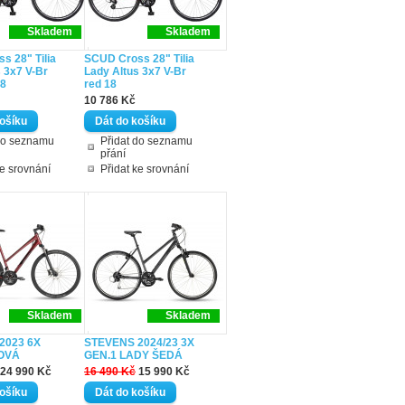
Skladem
Skladem
s 28" Tilia
SCUD Cross 28" Tilia
 3x7 V-Br
Lady Altus 3x7 V-Br
18
red 18
10 786 Kč
do seznamu
Přidat do seznamu
přání
ke srovnání
Přidat ke srovnání
Skladem
Skladem
2023 6X
STEVENS 2024/23 3X
OVÁ
GEN.1 LADY ŠEDÁ
24 990 Kč
16 490 Kč
15 990 Kč