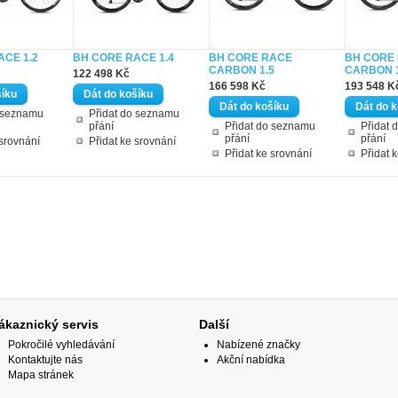
ACE 1.2
BH CORE RACE 1.4
BH CORE RACE
BH CORE
CARBON 1.5
CARBON 1
122 498 Kč
166 598 Kč
193 548 K
o seznamu
Přidat do seznamu
přání
Přidat do seznamu
Přidat 
přání
přání
 srovnání
Přidat ke srovnání
Přidat ke srovnání
Přidat 
ákaznický servis
Další
Pokročilé vyhledávání
Nabízené značky
Kontaktujte nás
Akční nabídka
Mapa stránek