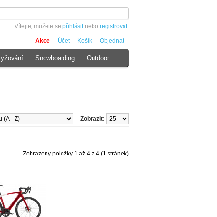
Vítejte, můžete se
přihlásit
nebo
registrovat
.
Akce
Účet
Košík
Objednat
Lyžování
Snowboarding
Outdoor
Zobrazit:
Zobrazeny položky 1 až 4 z 4 (1 stránek)