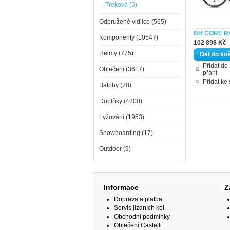
- Treková (5)
Odpružené vidlice (565)
BH CORE R
Komponenty (10547)
102 898 Kč
Helmy (775)
Přidat d
Oblečení (3617)
přání
Přidat ke
Batohy (78)
Doplňky (4200)
Lyžování (1953)
Snowboarding (17)
Outdoor (9)
Informace
Z
Doprava a platba
Servis jízdních kol
Obchodní podmínky
Oblečení Castelli