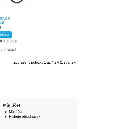
 RACE
.6
č
do seznamu
ke srovnání
Zobrazeny položky 1 až 4 z 4 (1 stránek)
Můj účet
Můj účet
Historie objednávek