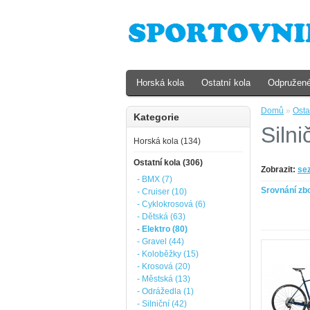
Horská kola
Ostatní kola
Odpružené
Domů
»
Osta
Kategorie
Silni
Horská kola (134)
Ostatní kola (306)
Zobrazit:
se
- BMX (7)
Srovnání zbo
- Cruiser (10)
- Cyklokrosová (6)
- Dětská (63)
- Elektro (80)
- Gravel (44)
- Koloběžky (15)
- Krosová (20)
- Městská (13)
- Odrážedla (1)
- Silniční (42)