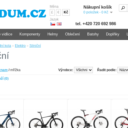
Měna
Nákupní košík
£
€
Kč
0 položek - 0 Kč
Jazyk
tel. +420 720 692 986
 vidlice
Komponenty
Helmy
Oblečení
Batohy
Doplňky
tní kola
»
Elektro
»
Silniční
ční
znam
/
mřížka
Výrobce:
Řadit podle:
ží (0)