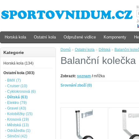
M
J
Horská kola
Ostatní kola
Odpružené vidlice
Komponenty
He
Domů
»
Ostatní kola
»
Dětská
»
Balanční kole
Kategorie
Balanční kolečka
Horská kola (134)
Ostatní kola (303)
Zobrazit:
seznam
/
mřížka
- BMX (7)
Srovnání zboží (0)
- Cruiser (10)
- Cyklokrosová (6)
- Dětská (63)
- Elektro (79)
- Gravel (43)
- Koloběžky (15)
- Krosová (19)
- Městská (13)
- Odrážedla (1)
- Silniční (42)