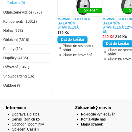
- Treková (5)
Skladem
S
Odpružené vidlice (578)
M-WAVE KOLEČKA
M-WAVE KOLEČ
Komponenty (10611)
BALANČNÍ
BALANČNÍ
STAVITELNÁ
STAVITELNÁ 12"-
Helmy (773)
EN
179 Kč
249 Kč
219 Kč
Oblečení (3616)
Přidat do seznamu
Batohy (78)
přání
Přidat do sez
přání
Přidat ke srovnání
Doplňky (4185)
Přidat ke srovn
Lyžování (1951)
Snowboarding (16)
Outdoor (9)
Informace
Zákaznický servis
Doprava a platba
Pokročilé vyhledávání
Servis jízdních kol
Kontaktujte nás
Obchodní podmínky
Mapa stránek
Oblečení Castelli