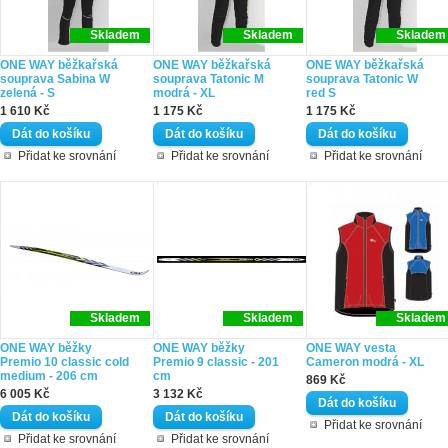
Skladem
Skladem
Skladem
ONE WAY běžkařská
ONE WAY běžkařská
ONE WAY běžkařská
souprava Sabina W
souprava Tatonic M
souprava Tatonic W
zelená - S
modrá - XL
red S
1 610 Kč
1 175 Kč
1 175 Kč
Přidat ke srovnání
Přidat ke srovnání
Přidat ke srovnání
Skladem
Skladem
Skladem
ONE WAY běžky
ONE WAY běžky
ONE WAY vesta
Premio 10 classic cold
Premio 9 classic - 201
Cameron modrá - XL
medium - 206 cm
cm
869 Kč
6 005 Kč
3 132 Kč
Přidat ke srovnání
Přidat ke srovnání
Přidat ke srovnání