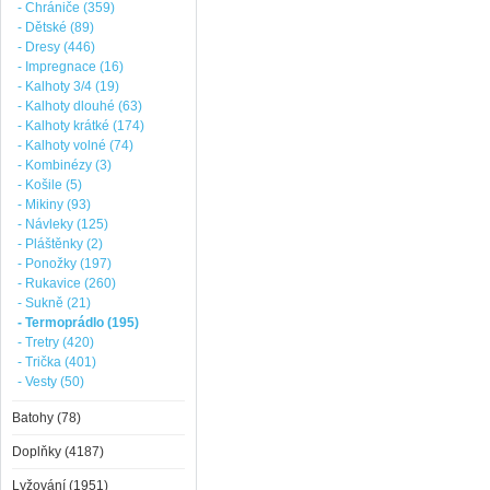
- Chrániče (359)
- Dětské (89)
- Dresy (446)
- Impregnace (16)
- Kalhoty 3/4 (19)
- Kalhoty dlouhé (63)
- Kalhoty krátké (174)
- Kalhoty volné (74)
- Kombinézy (3)
- Košile (5)
- Mikiny (93)
- Návleky (125)
- Pláštěnky (2)
- Ponožky (197)
- Rukavice (260)
- Sukně (21)
- Termoprádlo (195)
- Tretry (420)
- Trička (401)
- Vesty (50)
Batohy (78)
Doplňky (4187)
Lyžování (1951)