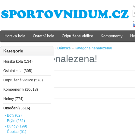
M
J
Horská kola
Ostatní kola
Odpružené vidlice
Komponenty
He
Domů
»
Oblečení
»
Termoprádlo
»
Dámské
»
Kategorie nenalezena!
Kategorie
Kategorie nenalezena!
Horská kola (134)
Ostatní kola (305)
Kategorie nenalezena!
Odpružené vidlice (578)
Komponenty (10613)
Helmy (774)
Oblečení (3616)
- Boty (62)
- Brýle (261)
- Bundy (199)
- Čepice (51)