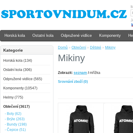
M
J
Horská kola
Ostatní kola
Odpružené vidlice
Komponenty
He
Domů
»
Oblečení
»
Dětské
»
Mikiny
Kategorie
Mikiny
Horská kola (134)
Ostatní kola (306)
Zobrazit:
seznam
/
mřížka
Odpružené vidlice (565)
Srovnání zboží (0)
Komponenty (10547)
Helmy (775)
Oblečení (3617)
- Boty (62)
- Brýle (263)
- Bundy (198)
- Čepice (51)