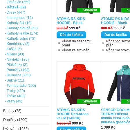
- Chrániče (359)
- Dětské (89)
Skladem
S
- Dresy (447)
- Impregnace (16)
ATOMIC RS KIDS
ATOMIC RS KIDS
- Kalhoty 3/4 (19)
HOODIE - Black
HOODIE - Black
- Kalhoty dlouhé (63)
800 Kč
599 Kč
800 Kč
599 Kč
- Kalhoty krátké (174)
- Kalhoty volné (73)
Přidat do seznamu
Přidat do sez
- Kombinézy (3)
přání
přání
- Košile (5)
Přidat ke srovnání
Přidat ke srovn
- Mikiny (93)
- Návleky (125)
- Pláštěnky (2)
- Ponožky (198)
- Rukavice (260)
- Sukně (21)
- Termoprádlo (195)
- Tretry (419)
- Trička (402)
- Vesty (49)
Skladem
S
ATOMIC RS KIDS
SENSOR COOLM
Batohy (78)
HOODIE Red-aroon
THERMO dětská
vel. M (140/10)
mikina celozip d
Doplňky (4200)
blue/sea green/č
1 200 Kč
999 Kč
1 399 Kč
Lyžování (1953)