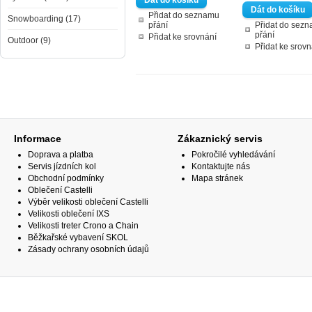
Přidat do seznamu
Snowboarding (17)
přání
Přidat do sez
přání
Přidat ke srovnání
Outdoor (9)
Přidat ke srovn
Informace
Zákaznický servis
Doprava a platba
Pokročilé vyhledávání
Servis jízdních kol
Kontaktujte nás
Obchodní podmínky
Mapa stránek
Oblečení Castelli
Výběr velikosti oblečení Castelli
Velikosti oblečení IXS
Velikosti treter Crono a Chain
Běžkařské vybavení SKOL
Zásady ochrany osobních údajů