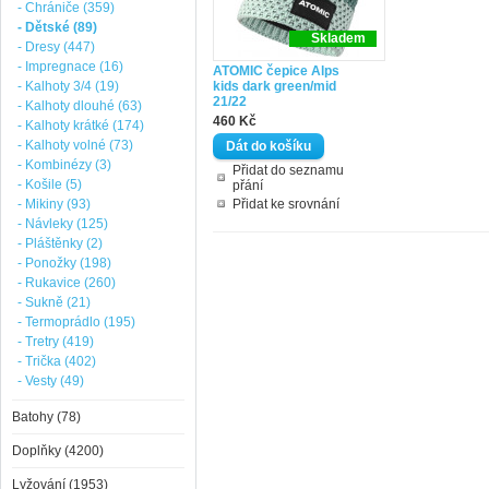
- Chrániče (359)
- Dětské (89)
Skladem
- Dresy (447)
- Impregnace (16)
ATOMIC čepice Alps
- Kalhoty 3/4 (19)
kids dark green/mid
21/22
- Kalhoty dlouhé (63)
460 Kč
- Kalhoty krátké (174)
- Kalhoty volné (73)
- Kombinézy (3)
Přidat do seznamu
- Košile (5)
přání
- Mikiny (93)
Přidat ke srovnání
- Návleky (125)
- Pláštěnky (2)
- Ponožky (198)
- Rukavice (260)
- Sukně (21)
- Termoprádlo (195)
- Tretry (419)
- Trička (402)
- Vesty (49)
Batohy (78)
Doplňky (4200)
Lyžování (1953)