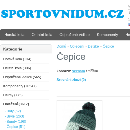
M
J
Horská kola
Ostatní kola
Odpružené vidlice
Komponenty
He
Domů
»
Oblečení
»
Dětské
»
Čepice
Kategorie
Čepice
Horská kola (134)
Ostatní kola (306)
Zobrazit:
seznam
/
mřížka
Odpružené vidlice (565)
Srovnání zboží (0)
Komponenty (10547)
Helmy (775)
Oblečení (3617)
- Boty (62)
- Brýle (263)
- Bundy (198)
- Čepice (51)