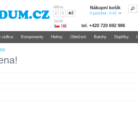
Měna
Nákupní košík
£
€
Kč
0 položek - 0 Kč
Jazyk
tel. +420 720 692 986
 vidlice
Komponenty
Helmy
Oblečení
Batohy
Doplňky
na!
ena!