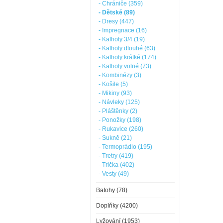
- Chrániče (359)
- Dětské (89)
- Dresy (447)
- Impregnace (16)
- Kalhoty 3/4 (19)
- Kalhoty dlouhé (63)
- Kalhoty krátké (174)
- Kalhoty volné (73)
- Kombinézy (3)
- Košile (5)
- Mikiny (93)
- Návleky (125)
- Pláštěnky (2)
- Ponožky (198)
- Rukavice (260)
- Sukně (21)
- Termoprádlo (195)
- Tretry (419)
- Trička (402)
- Vesty (49)
Batohy (78)
Doplňky (4200)
Lyžování (1953)