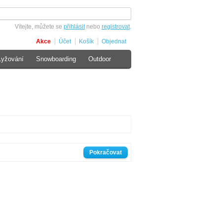
Vítejte, můžete se
přihlásit
nebo
registrovat
.
Akce
Účet
Košík
Objednat
Lyžování
Snowboarding
Outdoor
Pokračovat