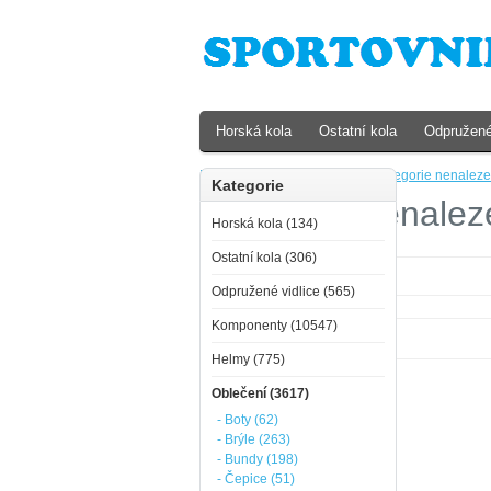
Horská kola
Ostatní kola
Odpružené
Domů
»
Oblečení
»
Dětské
»
Kategorie nenaleze
Kategorie
Kategorie nenalez
Horská kola (134)
Ostatní kola (306)
Kategorie nenalezena!
Odpružené vidlice (565)
Komponenty (10547)
Helmy (775)
Oblečení (3617)
- Boty (62)
- Brýle (263)
- Bundy (198)
- Čepice (51)