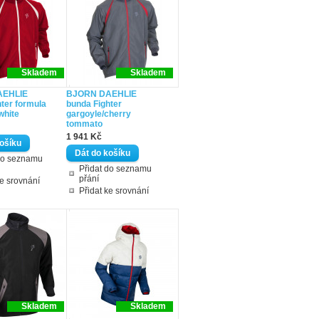
Skladem
Skladem
AEHLIE
BJORN DAEHLIE
ter formula
bunda Fighter
white
gargoyle/cherry
tommato
1 941 Kč
do seznamu
Přidat do seznamu
přání
ke srovnání
Přidat ke srovnání
Skladem
Skladem