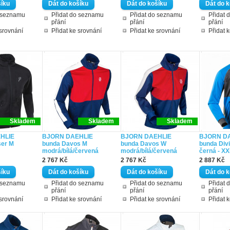
o seznamu
Přidat do seznamu
Přidat do seznamu
Přidat 
přání
přání
přání
 srovnání
Přidat ke srovnání
Přidat ke srovnání
Přidat 
Skladem
Skladem
Skladem
HLIE
BJORN DAEHLIE
BJORN DAEHLIE
BJORN D
ser M
bunda Davos M
bunda Davos W
bunda Div
modrá/bílá/červená
modrá/bílá/červená
černá - XX
2 767 Kč
2 767 Kč
2 887 Kč
o seznamu
Přidat do seznamu
Přidat do seznamu
Přidat 
přání
přání
přání
 srovnání
Přidat ke srovnání
Přidat ke srovnání
Přidat 