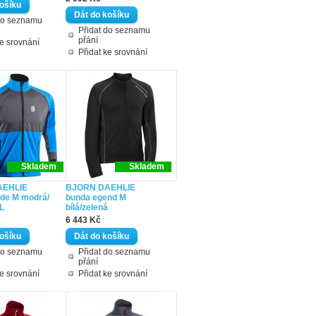
do seznamu
Přidat do seznamu
přání
ke srovnání
Přidat ke srovnání
Skladem
Skladem
AEHLIE
BJORN DAEHLIE
ide M modrá/
bunda egend M
L
bílá/zelená
6 443 Kč
do seznamu
Přidat do seznamu
přání
ke srovnání
Přidat ke srovnání