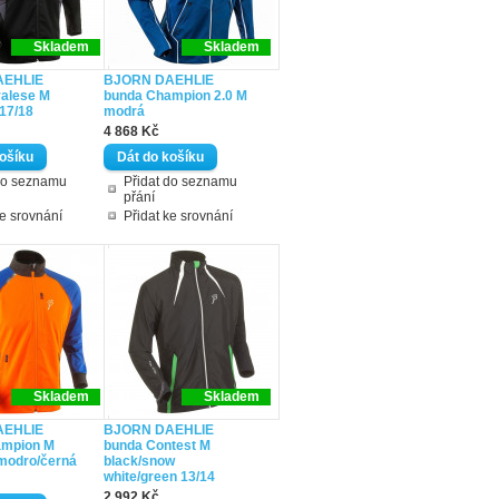
Skladem
Skladem
AEHLIE
BJORN DAEHLIE
alese M
bunda Champion 2.0 M
 17/18
modrá
4 868 Kč
do seznamu
Přidat do seznamu
přání
ke srovnání
Přidat ke srovnání
Skladem
Skladem
AEHLIE
BJORN DAEHLIE
ampion M
bunda Contest M
modro/černá
black/snow
white/green 13/14
2 992 Kč