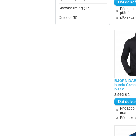
Snowboarding (17)
Přidat d
přání
Outdoor (9)
Přidat ke
BJORN DAE
bunda Cros
black
2 992 Kč
Přidat d
přání
Přidat ke