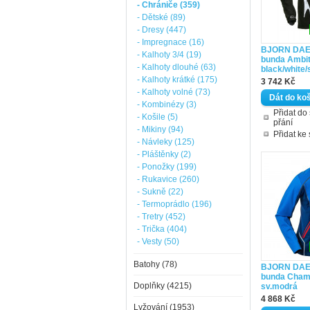
- Chrániče (359)
- Dětské (89)
- Dresy (447)
- Impregnace (16)
BJORN DAE
- Kalhoty 3/4 (19)
bunda Ambit
- Kalhoty dlouhé (63)
black/white/
- Kalhoty krátké (175)
3 742 Kč
- Kalhoty volné (73)
- Kombinézy (3)
Přidat d
- Košile (5)
přání
- Mikiny (94)
Přidat ke
- Návleky (125)
- Pláštěnky (2)
- Ponožky (199)
- Rukavice (260)
- Sukně (22)
- Termoprádlo (196)
- Tretry (452)
- Trička (404)
- Vesty (50)
Batohy (78)
BJORN DAE
bunda Champ
Doplňky (4215)
sv.modrá
4 868 Kč
Lyžování (1953)