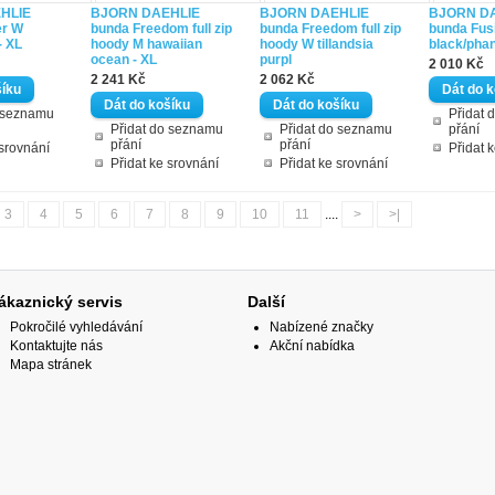
HLIE
BJORN DAEHLIE
BJORN DAEHLIE
BJORN D
er W
bunda Freedom full zip
bunda Freedom full zip
bunda Fus
- XL
hoody M hawaiian
hoody W tillandsia
black/pha
ocean - XL
purpl
2 010 Kč
2 241 Kč
2 062 Kč
o seznamu
Přidat 
Přidat do seznamu
Přidat do seznamu
přání
přání
přání
 srovnání
Přidat 
Přidat ke srovnání
Přidat ke srovnání
3
4
5
6
7
8
9
10
11
....
>
>|
ákaznický servis
Další
Pokročilé vyhledávání
Nabízené značky
Kontaktujte nás
Akční nabídka
Mapa stránek