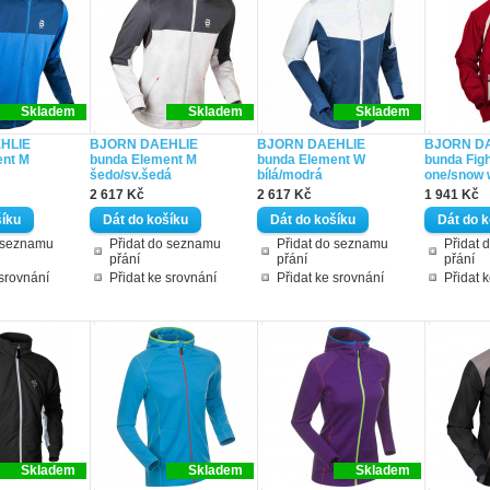
Skladem
Skladem
Skladem
HLIE
BJORN DAEHLIE
BJORN DAEHLIE
BJORN D
ent M
bunda Element M
bunda Element W
bunda Figh
šedo/sv.šedá
bílá/modrá
one/snow 
2 617 Kč
2 617 Kč
1 941 Kč
o seznamu
Přidat do seznamu
Přidat do seznamu
Přidat 
přání
přání
přání
 srovnání
Přidat ke srovnání
Přidat ke srovnání
Přidat 
Skladem
Skladem
Skladem