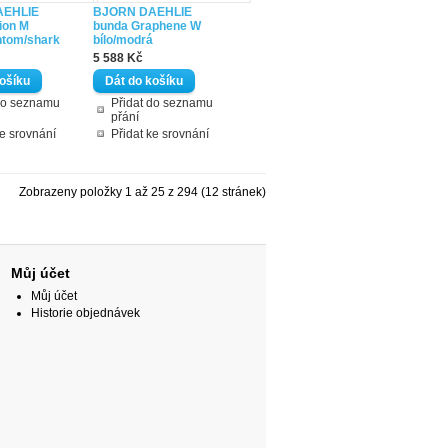
AEHLIE
BJORN DAEHLIE
ion M
bunda Graphene W
ntom/shark
bílo/modrá
5 588 Kč
do seznamu
Přidat do seznamu
přání
ke srovnání
Přidat ke srovnání
Zobrazeny položky 1 až 25 z 294 (12 stránek)
Můj účet
Můj účet
Historie objednávek