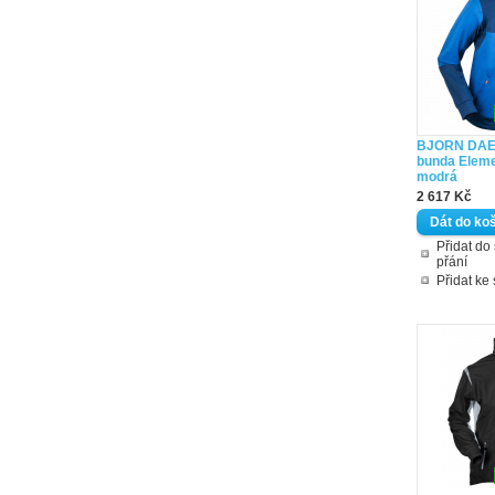
BJORN DAE
bunda Elem
modrá
2 617 Kč
Přidat d
přání
Přidat ke