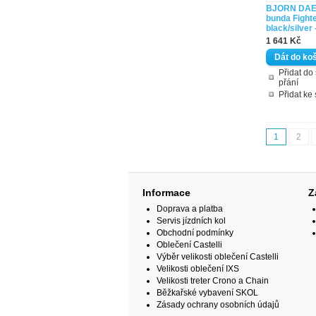
BJORN DAE
bunda Fight
black/silver 
1 641 Kč
Přidat d
přání
Přidat ke
1
2
Informace
Z
Doprava a platba
Servis jízdních kol
Obchodní podmínky
Oblečení Castelli
Výběr velikosti oblečení Castelli
Velikosti oblečení IXS
Velikosti treter Crono a Chain
Běžkařské vybavení SKOL
Zásady ochrany osobních údajů