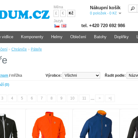
Měna
Nákupní košík
£
€
Kč
0 položek - 0 Kč
Jazyk
tel. +420 720 692 986
 vidlice
Komponenty
Helmy
Oblečení
Batohy
Doplňky
čení
»
Chrániče
»
Páteře
ře
znam
/
mřížka
Výrobce:
Řadit podle:
ží (0)
3
4
5
6
7
8
9
10
11
....
>
>|