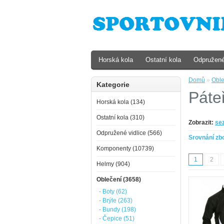
Horská kola
Ostatní kola
Odpružené
Domů
»
Oble
Kategorie
Páte
Horská kola (134)
Ostatní kola (310)
Zobrazit:
se
Odpružené vidlice (566)
Srovnání zbo
Komponenty (10739)
1
2
Helmy (904)
Oblečení (3658)
- Boty (62)
- Brýle (263)
- Bundy (198)
- Čepice (51)