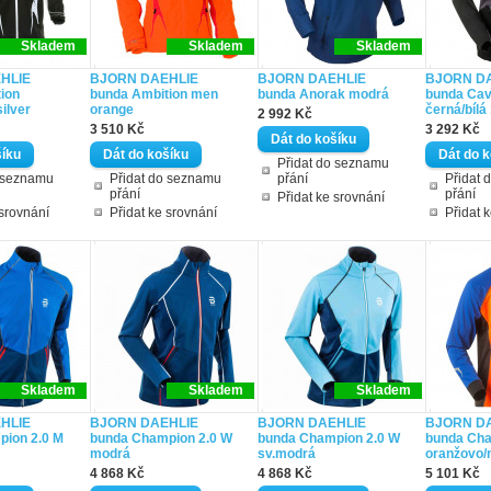
Skladem
Skladem
Skladem
HLIE
BJORN DAEHLIE
BJORN DAEHLIE
BJORN D
ion
bunda Ambition men
bunda Anorak modrá
bunda Cav
silver
orange
černá/bílá
2 992 Kč
3 510 Kč
3 292 Kč
Přidat do seznamu
o seznamu
Přidat do seznamu
přání
Přidat 
přání
přání
Přidat ke srovnání
 srovnání
Přidat ke srovnání
Přidat 
Skladem
Skladem
Skladem
HLIE
BJORN DAEHLIE
BJORN DAEHLIE
BJORN D
ion 2.0 M
bunda Champion 2.0 W
bunda Champion 2.0 W
bunda Ch
modrá
sv.modrá
oranžovo/
4 868 Kč
4 868 Kč
5 101 Kč