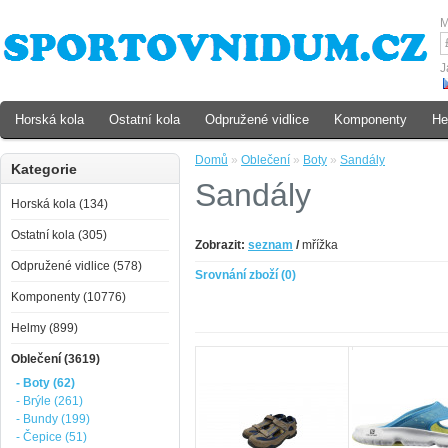
M
J
Horská kola
Ostatní kola
Odpružené vidlice
Komponenty
He
Domů
»
Oblečení
»
Boty
»
Sandály
Kategorie
Sandály
Horská kola (134)
Ostatní kola (305)
Zobrazit:
seznam
/
mřížka
Odpružené vidlice (578)
Srovnání zboží (0)
Komponenty (10776)
Helmy (899)
Oblečení (3619)
- Boty (62)
- Brýle (261)
- Bundy (199)
- Čepice (51)