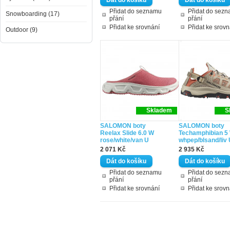
Přidat do seznamu
Přidat do sez
Snowboarding (17)
přání
přání
Přidat ke srovnání
Přidat ke srovn
Outdoor (9)
Skladem
S
SALOMON boty
SALOMON boty
Reelax Slide 6.0 W
Techamphibian 5
rose/white/van U
whpep/blsand/liv
2 071 Kč
2 935 Kč
Přidat do seznamu
Přidat do sez
přání
přání
Přidat ke srovnání
Přidat ke srovn