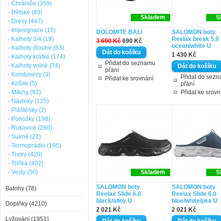
- Chrániče (359)
- Dětské (89)
Skladem
S
- Dresy (447)
- Impregnace (16)
DOLOMITE BALI
SALOMON boty
- Kalhoty 3/4 (19)
Reelax break 5.0
3 690 Kč
690 Kč
ocean/white U
- Kalhoty dlouhé (63)
1 430 Kč
- Kalhoty krátké (174)
Přidat do seznamu
- Kalhoty volné (74)
přání
- Kombinézy (3)
Přidat do sez
Přidat ke srovnání
- Košile (5)
přání
- Mikiny (93)
Přidat ke srovn
- Návleky (125)
- Pláštěnky (2)
- Ponožky (198)
- Rukavice (260)
- Sukně (21)
- Termoprádlo (195)
- Tretry (420)
- Trička (402)
- Vesty (50)
Skladem
S
SALOMON boty
SALOMON boty
Batohy (78)
Reelax Slide 6.0
Reelax Slide 6.0
black/alloy U
blue/white/pea U
Doplňky (4210)
2 021 Kč
2 021 Kč
Lyžování (1951)