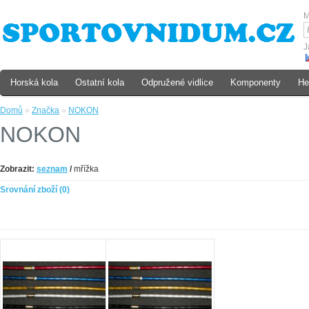
M
J
Horská kola
Ostatní kola
Odpružené vidlice
Komponenty
He
Domů
»
Značka
»
NOKON
NOKON
Zobrazit:
seznam
/
mřížka
Srovnání zboží (0)