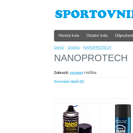
Horská kola
Ostatní kola
Odpružené
Domů
»
Značka
»
NANOPROTECH
NANOPROTECH
Zobrazit:
seznam
/
mřížka
Srovnání zboží (0)