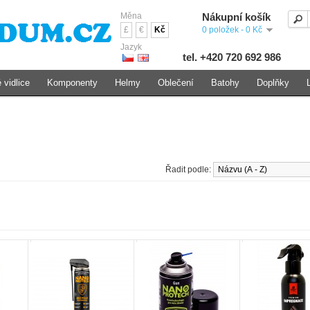
Měna
Nákupní košík
£
€
Kč
0 položek - 0 Kč
Jazyk
tel. +420 720 692 986
 vidlice
Komponenty
Helmy
Oblečení
Batohy
Doplňky
Řadit podle: