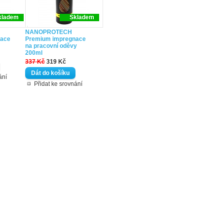
kladem
Skladem
NANOPROTECH
nace
Premium impregnace
na pracovní oděvy
200ml
337 Kč
319 Kč
ání
Přidat ke srovnání