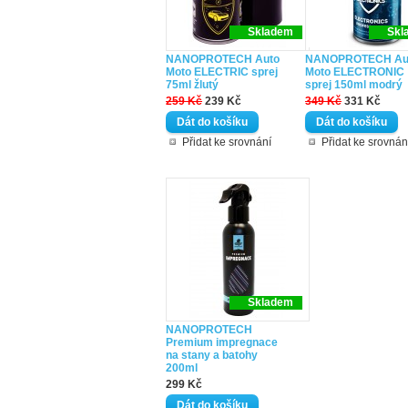
Skladem
Skl
NANOPROTECH Auto
NANOPROTECH Au
Moto ELECTRIC sprej
Moto ELECTRONIC
75ml žlutý
sprej 150ml modrý
259 Kč
239 Kč
349 Kč
331 Kč
Přidat ke srovnání
Přidat ke srovnán
Skladem
NANOPROTECH
Premium impregnace
na stany a batohy
200ml
299 Kč