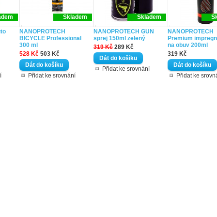
adem
Skladem
Skladem
S
to
NANOPROTECH
NANOPROTECH GUN
NANOPROTECH
BICYCLE Professional
sprej 150ml zelený
Premium impreg
300 ml
na obuv 200ml
319 Kč
289 Kč
528 Kč
503 Kč
319 Kč
Přidat ke srovnání
í
Přidat ke srovnání
Přidat ke srovn