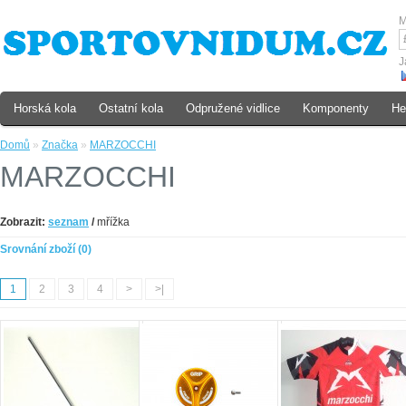
M
J
Horská kola
Ostatní kola
Odpružené vidlice
Komponenty
He
Domů
»
Značka
»
MARZOCCHI
MARZOCCHI
Zobrazit:
seznam
/
mřížka
Srovnání zboží (0)
1
2
3
4
>
>|