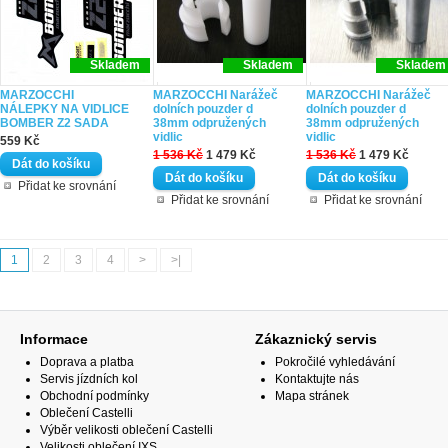
Skladem
Skladem
Skladem
MARZOCCHI
MARZOCCHI Narážeč
MARZOCCHI Narážeč
NÁLEPKY NA VIDLICE
dolních pouzder d
dolních pouzder d
BOMBER Z2 SADA
38mm odpružených
38mm odpružených
vidlic
vidlic
559 Kč
1 536 Kč
1 479 Kč
1 536 Kč
1 479 Kč
Přidat ke srovnání
Přidat ke srovnání
Přidat ke srovnání
1
2
3
4
>
>|
Informace
Zákaznický servis
Doprava a platba
Pokročilé vyhledávání
Servis jízdních kol
Kontaktujte nás
Obchodní podmínky
Mapa stránek
Oblečení Castelli
Výběr velikosti oblečení Castelli
Velikosti oblečení IXS