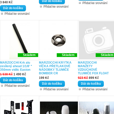
3 840 Kč
Přidat ke srovnání
Přidat ke srovnání
Přidat ke srovnání
Skladem
Skladem
Skladem
MARZOCCHI Krk alu
MARZOCCHI KRYTKA
MARZOCCHI
zesílený ahead 1/1/8' *
VÍČKA PŘETLAKOVÉ
MANŽETY
350mm vidlic Easton
NÁDOBKY TLUMIČE
VZDUCHOVÉ
BOMBER CR
TLUMIČE FOX FLOAT
1 538 Kč
1 490 Kč
199 Kč
923 Kč
899 Kč
Přidat ke srovnání
Přidat ke srovnání
Přidat ke srovnání