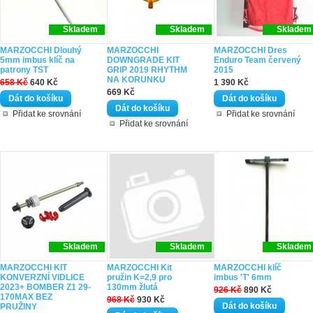
Skladem
Skladem
Skladem
MARZOCCHI Dlouhý
MARZOCCHI
MARZOCCHI Dres
5mm imbus klíč na
DOWNGRADE KIT
Enduro Team červený
patrony TST
GRIP 2019 RHYTHM
2015
NA KORUNKU
658 Kč
640 Kč
1 390 Kč
669 Kč
Přidat ke srovnání
Přidat ke srovnání
Přidat ke srovnání
Skladem
Skladem
Skladem
MARZOCCHI KIT
MARZOCCHI Kit
MARZOCCHI klíč
KONVERZNÍ VIDLICE
pružin K=2,9 pro
imbus 'T' 6mm
2023+ BOMBER Z1 29-
130mm žlutá
926 Kč
890 Kč
170MAX BEZ
968 Kč
930 Kč
PRUŽINY