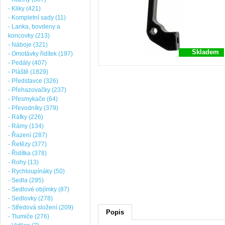
- Kliky (421)
- Kompletní sady (11)
- Lanka, bovdeny a
koncovky (213)
- Náboje (321)
Skladem
- Omotávky řidítek (197)
- Pedály (407)
- Pláště (1829)
- Představce (326)
- Přehazovačky (237)
- Přesmykače (64)
- Převodníky (379)
- Ráfky (226)
- Rámy (134)
- Řazení (287)
- Řetězy (377)
- Řidítka (378)
- Rohy (13)
- Rychloupínáky (50)
- Sedla (295)
- Sedlové objímky (87)
- Sedlovky (278)
- Středová složení (209)
Popis
- Tlumiče (276)