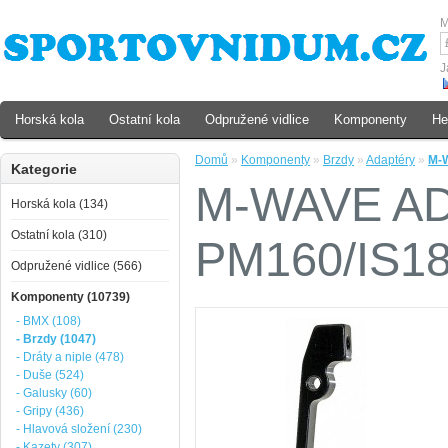
M
J
Horská kola
Ostatní kola
Odpružené vidlice
Komponenty
He
Domů
»
Komponenty
»
Brzdy
»
Adaptéry
»
M-
Kategorie
M-WAVE A
Horská kola (134)
Ostatní kola (310)
PM160/IS1
Odpružené vidlice (566)
Komponenty (10739)
- BMX (108)
- Brzdy (1047)
- Dráty a niple (478)
- Duše (524)
- Galusky (60)
- Gripy (436)
- Hlavová složení (230)
- Kazety (307)