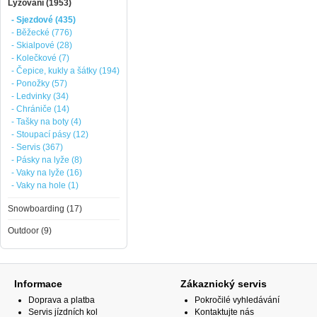
Lyžování (1953)
- Sjezdové (435)
- Běžecké (776)
- Skialpové (28)
- Kolečkové (7)
- Čepice, kukly a šátky (194)
- Ponožky (57)
- Ledvinky (34)
- Chrániče (14)
- Tašky na boty (4)
- Stoupací pásy (12)
- Servis (367)
- Pásky na lyže (8)
- Vaky na lyže (16)
- Vaky na hole (1)
Snowboarding (17)
Outdoor (9)
Informace
Zákaznický servis
Doprava a platba
Pokročilé vyhledávání
Servis jízdních kol
Kontaktujte nás