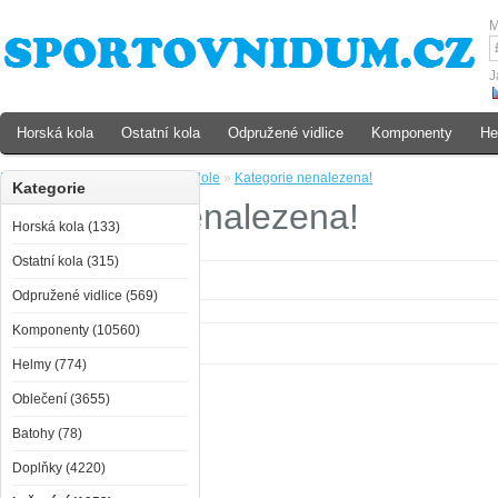
M
J
Horská kola
Ostatní kola
Odpružené vidlice
Komponenty
He
Domů
»
Lyžování
»
Sjezdové
»
Hole
»
Kategorie nenalezena!
Kategorie
Kategorie nenalezena!
Horská kola (133)
Ostatní kola (315)
Kategorie nenalezena!
Odpružené vidlice (569)
Komponenty (10560)
Helmy (774)
Oblečení (3655)
Batohy (78)
Doplňky (4220)