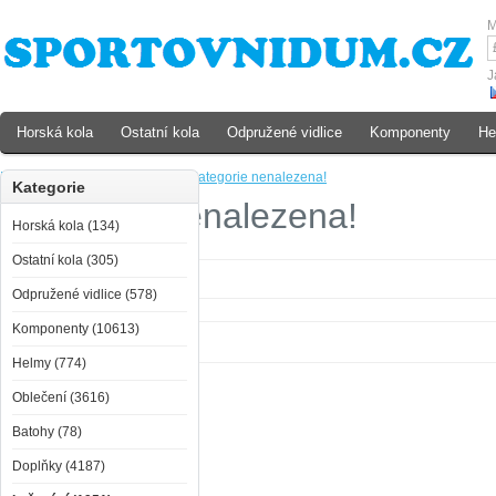
M
J
Horská kola
Ostatní kola
Odpružené vidlice
Komponenty
He
Domů
»
Lyžování
»
Chrániče
»
Kategorie nenalezena!
Kategorie
Kategorie nenalezena!
Horská kola (134)
Ostatní kola (305)
Kategorie nenalezena!
Odpružené vidlice (578)
Komponenty (10613)
Helmy (774)
Oblečení (3616)
Batohy (78)
Doplňky (4187)