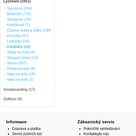
Lyžování (1951)
- Sjezdové (434)
- Běžecké (775)
- Skialpové (28)
- Kolečkové (7)
- Čepice, kukly a šátky (194)
- Ponožky (57)
- Ledvinky (34)
- Chrániče (14)
- Tašky na boty (4)
- Stoupací pásy (12)
- Servis (367)
- Pásky na lyže (8)
- Vaky na lyže (16)
- Vaky na hole (1)
Snowboarding (17)
Outdoor (9)
Informace
Zákaznický servis
Doprava a platba
Pokročilé vyhledávání
Servis jízdních kol
Kontaktujte nás