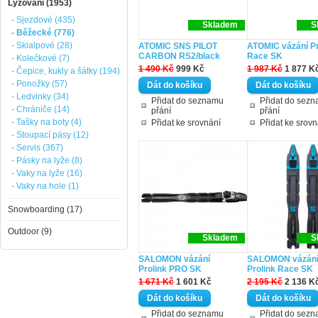
Lyžování (1953)
- Sjezdové (435)
Skladem
S
- Běžecké (776)
- Skialpové (28)
ATOMIC SNS PILOT
ATOMIC vázání Pr
CARBON RS2/black
Race SK
- Kolečkové (7)
1 490 Kč
999 Kč
1 987 Kč
1 877 K
- Čepice, kukly a šátky (194)
- Ponožky (57)
- Ledvinky (34)
Přidat do seznamu
Přidat do sez
- Chrániče (14)
přání
přání
- Tašky na boty (4)
Přidat ke srovnání
Přidat ke srovn
- Stoupací pásy (12)
- Servis (367)
- Pásky na lyže (8)
- Vaky na lyže (16)
- Vaky na hole (1)
Snowboarding (17)
Outdoor (9)
Skladem
S
SALOMON vázání
SALOMON vázán
Prolink PRO SK
Prolink Race SK
1 671 Kč
1 601 Kč
2 195 Kč
2 136 K
Přidat do seznamu
Přidat do sez