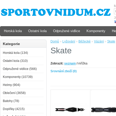
M
J
Horská kola
Ostatní kola
Odpružené vidlice
Komponenty
He
Domů
»
Lyžování
»
Běžecké
»
Vázání
»
Skate
Kategorie
Skate
Horská kola (134)
Ostatní kola (310)
Zobrazit:
seznam
/
mřížka
Odpružené vidlice (566)
Srovnání zboží (0)
Komponenty (10739)
Helmy (904)
Oblečení (3658)
Batohy (78)
Doplňky (4215)